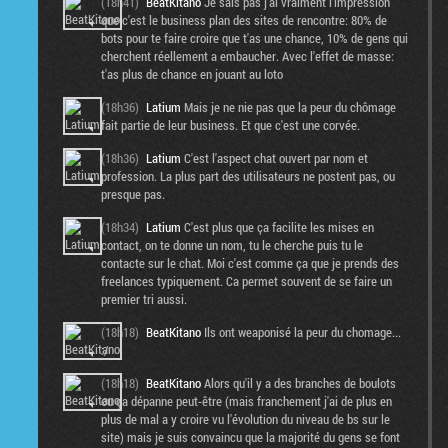
(18h41)
BeatKitano
Je sais pas j'ai vraiment l'impression
que c'est le business plan des sites de rencontre: 80% de
bots pour te faire croire que t'as une chance, 10% de gens qui
cherchent réellement a embaucher. Avec l'effet de masse:
t'as plus de chance en jouant au loto
(18h36)
Latium
Mais je ne nie pas que la peur du chômage
fait partie de leur business. Et que c'est une corvée.
(18h36)
Latium
C'est l'aspect chat ouvert par nom et
profession. La plus part des utilisateurs ne postent pas, ou
presque pas.
(18h34)
Latium
C'est plus que ça facilite les mises en
contact, on te donne un nom, tu le cherche puis tu le
contacte sur le chat. Moi c'est comme ça que je prends des
freelances typiquement. Ca permet souvent de se faire un
premier tri aussi.
(18h18)
BeatKitano
Ils ont weaponisé la peur du chomage...
:/
(18h18)
BeatKitano
Alors qu'il y a des branches de boulots
ou ça dépanne peut-être (mais franchement j'ai de plus en
plus de mal a y croire vu l'évolution du niveau de bs sur le
site) mais je suis convaincu que la majorité du gens se font