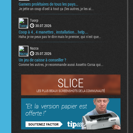
Gamers prolétaires de tous les pays...
Je jette un coup d'oeil à tout ça (les autres, je les ai...
Tuorp
30.07.2026
Coop à 4 , 4 manettes , installation... help....
Haha je ne peux pas te dire mais le premier, qui n'est que...
Nazca
25.07.2026
Un jeu de caisse à conseiller ?
Comme les autres, je recommande aussi Assetto Corsa qui...
SLICE
LES PLUS BEAUX SCREENSHOTS DE LA COMMUNAUTÉ