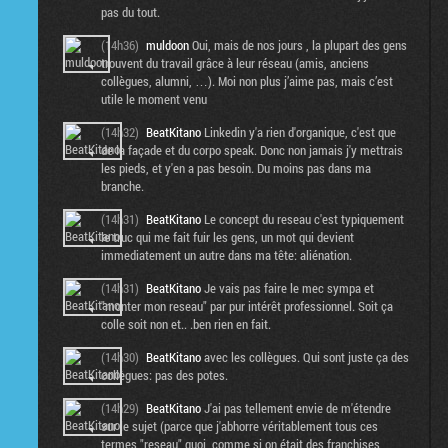
pas du tout.
(14h36)
muldoon
Oui, mais de nos jours , la plupart des gens
trouvent du travail grâce à leur réseau (amis, anciens
collègues, alumni, …). Moi non plus j’aime pas, mais c’est
utile le moment venu
(14h32)
BeatKitano
Linkedin y'a rien d'organique, c'est que
de la façade et du corpo speak. Donc non jamais j'y mettrais
les pieds, et y'en a pas besoin. Du moins pas dans ma
branche.
(14h31)
BeatKitano
Le concept du reseau c'est typiquement
le truc qui me fait fuir les gens, un mot qui devient
immediatement un autre dans ma tête: aliénation.
(14h31)
BeatKitano
Je vais pas faire le mec sympa et
"monter mon reseau" par pur intérêt professionnel. Soit ça
colle soit non et.. .ben rien en fait.
(14h30)
BeatKitano
avec les collègues. Qui sont juste ça des
collègues: pas des potes.
(14h29)
BeatKitano
J'ai pas tellement envie de m'étendre
sur le sujet (parce que j'abhorre véritablement tous ces
termes "reseau" quoi, comme si on était des franchises