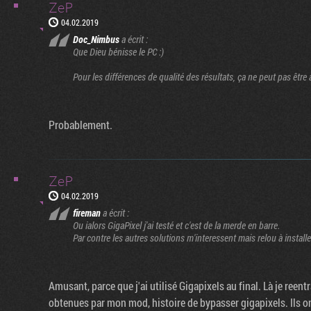
ZeP
04.02.2019
Doc_Nimbus
a écrit :
Que Dieu bénisse le PC :)
Pour les différences de qualité des résultats, ça ne peut pas être
Probablement.
ZeP
04.02.2019
fireman
a écrit :
Ou ialors GigaPixel j'ai testé et c'est de la merde en barre.
Par contre les autres solutions m'interessent mais relou à installe
Amusant, parce que j'ai utilisé Gigapixels au final. Là je ree
obtenues par mon mod, histoire de bypasser gigapixels. Ils o