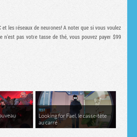
Tribune
PC et les réseaux de neurones! A noter que si vous voulez
ie n'est pas votre tasse de thé, vous pouvez payer $99
TEST
nouveau
Looking for Fael, le casse-tête
au carré