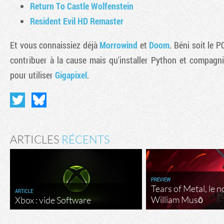
Return To Castle Wolfenstein
Resident Evil HD Remaster
Et vous connaissiez déjà
Morrowind
et
Doom
. Béni soit le 
contribuer à la cause mais qu'installer Python et compagn
pour utiliser
Gigapixel
.
ARTICLES
RÉCENTS
PREVIEW
Tears of Metal, le 
ARTICLE
William Musō
Xbox : vide Software