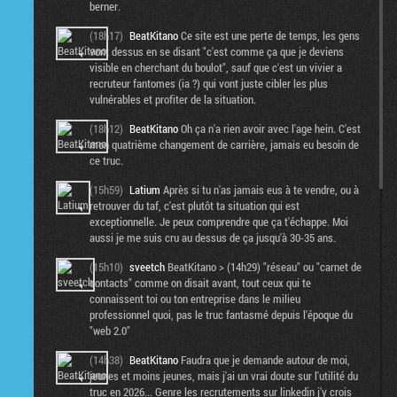
berner.
(18h17)
BeatKitano
Ce site est une perte de temps, les gens
vont dessus en se disant "c'est comme ça que je deviens
visible en cherchant du boulot", sauf que c'est un vivier a
recruteur fantomes (ia ?) qui vont juste cibler les plus
vulnérables et profiter de la situation.
(18h12)
BeatKitano
Oh ça n'a rien avoir avec l'age hein. C'est
mon quatrième changement de carrière, jamais eu besoin de
ce truc.
(15h59)
Latium
Après si tu n'as jamais eus à te vendre, ou à
retrouver du taf, c'est plutôt ta situation qui est
exceptionnelle. Je peux comprendre que ça t'échappe. Moi
aussi je me suis cru au dessus de ça jusqu'à 30-35 ans.
(15h10)
sveetch
BeatKitano > (14h29) "réseau" ou "carnet de
contacts" comme on disait avant, tout ceux qui te
connaissent toi ou ton entreprise dans le milieu
professionnel quoi, pas le truc fantasmé depuis l'époque du
"web 2.0"
(14h38)
BeatKitano
Faudra que je demande autour de moi,
jeunes et moins jeunes, mais j'ai un vrai doute sur l'utilité du
truc en 2026... Genre les recrutements sur linkedin j'y crois