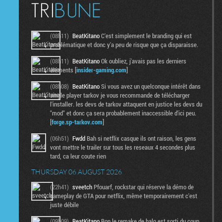
(08h11)
BeatKitano
C'est simplement le branding qui est
problématique et donc y'a peu de risque que ça disparaisse.
(08h11)
BeatKitano
Ok oubliez, j'avais pas les derniers
éléments [
insider-gaming.com
]
(08h08)
BeatKitano
Si vous avez un quelconque intérêt dans
single player tarkov je vous recommande de télécharger
l'installer. les devs de tarkov attaquent en justice les devs du
"mod" et donc ça sera probablement inaccessible d'ici peu.
[
forge.sp-tarkov.com
]
(06h51)
Fwdd
Bah si netflix casque ils ont raison, les gens
vont mettre le trailer sur tous les reseaux 4 secondes plus
tard, ca leur coute rien
THURSDAY 06 AUGUST 2026
(22h41)
sveetch
Pfouarf, rockstar qui réserve la démo de
gameplay de GTA pour netflix, même temporairement c'est
juste débile
(09h09)
BeatKitano
Bon le remake de halo est sorti du coup