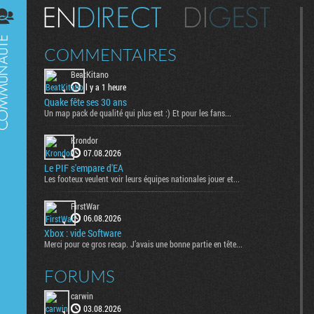
Digest
COMMENTAIRES
BeatKitano
il y a 1 heure
Quake fête ses 30 ans
Un map pack de qualité qui plus est :) Et pour les fans...
Krondor
07.08.2026
Le PIF s'empare d'EA
Les footeux veulent voir leurs équipes nationales jouer et...
FirstWar
06.08.2026
Xbox : vide Software
Merci pour ce gros recap. J’avais une bonne partie en tête...
FORUMS
carwin
03.08.2026