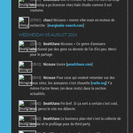
Microslop a pu licencier chez Halo Studio comme il est
coutume.
(07h51)
choo.t
Nicouse > meme vibe mais en moteur de
recherche : [
marginalia-search.com
]
WEDNESDAY 05 AUGUST 2026
(22h13)
BeatKitano
Nicouse > Ce genre d'annuaire
sélectionné par des gens va devenir de l'or d'ici peu. Merci
pour le partage.
(22h12)
Nicouse
Genre [
penofchaos.com
]
(22h10)
Nicouse
Pour ceux qui veulent retomber sur des
vieux sites, les annuaires c'est chouette [
curlie.org
] Y'a
même Factor News (en deux mots) dans la section
actualités.
(18h42)
BeatKitano
Fin bref. Si ça sert a certain c'est cool,
mais perso le site me débecte.
(18h42)
BeatKitano
Le business plan réel c'est la collecte de
donnée et le profilage pour du third party.