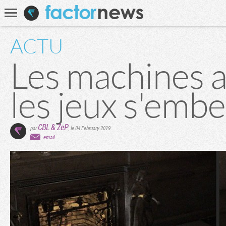
Communauté
Recherche
ACTU
Les machines 
les jeux s'embe
CBL
&
ZeP
par
,
le 04 February 2019
email