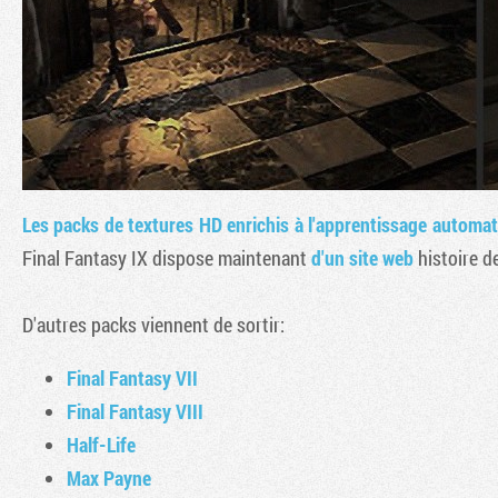
Les packs de textures HD enrichis à l'apprentissage automa
Final Fantasy IX dispose maintenant
d'un site web
histoire d
D'autres packs viennent de sortir:
Final Fantasy VII
Final Fantasy VIII
Half-Life
Max Payne