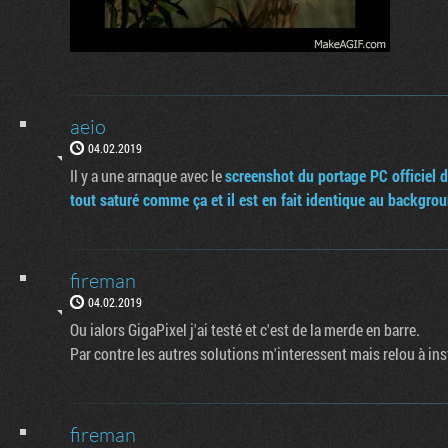
aeio
04.02.2019
Il y a une arnaque avec le
screenshot du portage PC officiel 
tout saturé comme ça et il est en fait identique au backgrou
fireman
04.02.2019
Ou ialors GigaPixel j'ai testé et c'est de la merde en barre.
Par contre les autres solutions m'interessent mais relou à inst
fireman