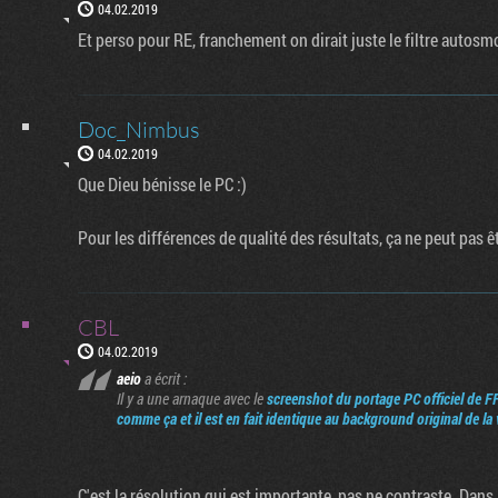
04.02.2019
Et perso pour RE, franchement on dirait juste le filtre autos
Doc_Nimbus
04.02.2019
Que Dieu bénisse le PC :)
Pour les différences de qualité des résultats, ça ne peut pas 
CBL
04.02.2019
aeio
a écrit :
Il y a une arnaque avec le
screenshot du portage PC officiel de F
comme ça et il est en fait identique au background original de la
C'est la résolution qui est importante, pas ne contraste. Dans l