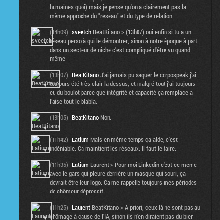
humaines quoi) mais je pense qu'on a clairement pas la
même approche du "reseau" et du type de relation
(14h09)
sveetch
BeatKitano > (13h07) oui enfin si tu a un
réseau perso à qui le démontrer, sinon à notre époque à part
dans un secteur de niche c'est compliqué d'être vu quand
même
(13h07)
BeatKitano
J’ai jamais pu saquer le corpospeak j’ai
toujours été très clair la dessus, et malgré tout j’ai toujours
eu du boulot parce que intégrité et capacité ça remplace a
l’aise tout le blabla.
(13h05)
BeatKitano
Non.
(11h42)
Latium
Mais en même temps ça aide, c'est
indéniable. Ca maintient les réseaux. Il faut le faire.
(11h35)
Latium
Laurent > Pour moi Linkedin c'est ce meme
avec le gars qui pleure derrière un masque qui souri, ça
devrait être leur logo. Ca me rappelle toujours mes périodes
de chômeur dépressif.
(11h25)
Laurent
BeatKitano > A priori, ceux là ne sont pas au
chômage à cause de l'IA, sinon ils n'en diraient pas du bien