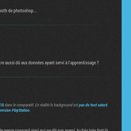
mooth de photoshop...
être aussi dû aux données ayant servi à l'apprentissage ?
FIX
dans le comparatif. En réalité le background est
pas du tout saturé
 version PlayStation
.
e genre connard aigri qui ne dit pas merci, tu fais très fort là.