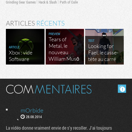
Grinding Gear Games
Hack & Slash
Path of Exile
ARTICLES
RÉCENTS
PREVIEW
Tears of
TEST
Metal, le
Looking for
ARTICLE
nouveau
Xbox : vide
Fael, le casse-
William Musō
Software
tête au carré
Masquer les commentaires lus.
mOrbide
28.08.2014
La vidéo donne vraiment envie de s'y recoller. J'ai toujours