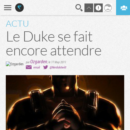
ACTU
En direct
Digest
Le Duke se fait
encore attendre
Ozgarden
par
,
le 17 May 2011
email
@Nerdolotwitt