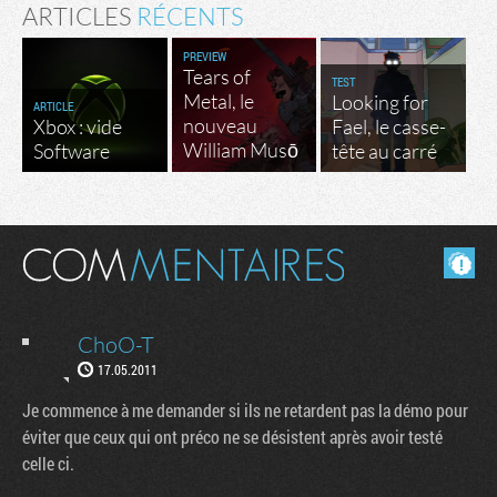
ARTICLES
RÉCENTS
PREVIEW
Tears of
TEST
Metal, le
Looking for
ARTICLE
nouveau
Xbox : vide
Fael, le casse-
William Musō
Software
tête au carré
Masquer les commentaires lus.
ChoO-T
17.05.2011
Je commence à me demander si ils ne retardent pas la démo pour
éviter que ceux qui ont préco ne se désistent après avoir testé
celle ci.