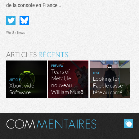
de la console en France...
Wii U
News
ARTICLES
RÉCENTS
PREVIEW
Tears of
TEST
Metal, le
Looking for
ARTICLE
nouveau
Xbox : vide
Fael, le casse-
William Musō
Software
tête au carré
Masquer les commentaires lus.