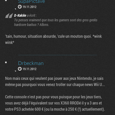
SupaPictave
19.11.2012
D-Kalcke
a écrit :
Tu penses vraiment que tous les gamers sont des gros geeks
hardcore barbus ? Allons.
'tain, humour, situation absurde, 'cule un mouton quoi. *wink
wink*
Drbeckman
19.11.2012
Non mais ceux qui veulent pas jouer aux jeux Nintendo, je sais
même pas pourquoi vous venez troller sur chaque news Wii U...
Cette console n'est pas pour vous puisque pour les jeux tiers,
vous avez déjà l'équivalent sur vos X360 RRODé il y a 3 ans et
votre PS3 achetée 600 € (ou la moche à 250 € (!) actuellement).