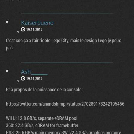
Kaiserbueno
19.11.2012
C'est con ça a l'air rigolo Lego City, mais le design Lego je peux
pas.
Ash_______
19.11.2012
Et à propos de la puissance de la console :
https://twitter.com/anandshimpi/status/270289178242195456
Wii U: 12.8 GB/s, separate eDRAM pool
360: 22.4 GB/s, eDRAM for framebuffer
PS3: 25.6 GB/s main memory BW, 22.4 GB/s graphics memory