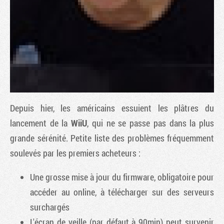
Depuis hier, les américains essuient les plâtres du
lancement de la
WiiU
, qui ne se passe pas dans la plus
grande sérénité. Petite liste des problèmes fréquemment
Tribune
soulevés par les premiers acheteurs :
Une grosse mise à jour du firmware, obligatoire pour
accéder au online, à télécharger sur des serveurs
surchargés
L'écran de veille (par défaut à 90min) peut survenir