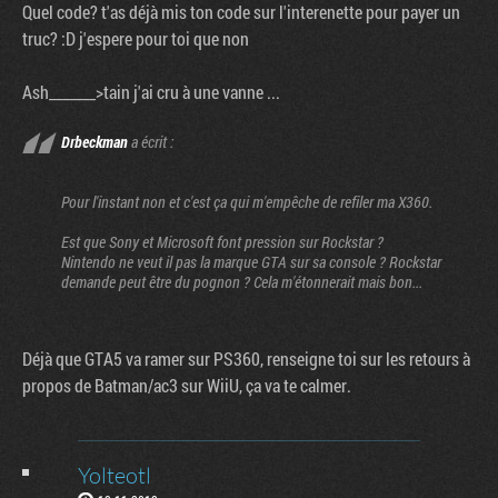
Quel code? t'as déjà mis ton code sur l'interenette pour payer un
truc? :D j'espere pour toi que non
Ash_______>tain j'ai cru à une vanne ...
Drbeckman
a écrit :
Pour l'instant non et c'est ça qui m'empêche de refiler ma X360.
Est que Sony et Microsoft font pression sur Rockstar ?
Nintendo ne veut il pas la marque GTA sur sa console ? Rockstar
demande peut être du pognon ? Cela m'étonnerait mais bon...
Déjà que GTA5 va ramer sur PS360, renseigne toi sur les retours à
propos de Batman/ac3 sur WiiU, ça va te calmer.
Yolteotl