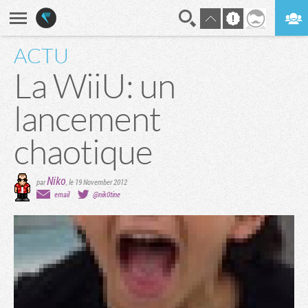
ACTU
En direct
Digest
La WiiU: un
lancement
chaotique
Niko
par
,
le 19 November 2012
email
@nik0tine