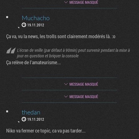
MESSAGE MASQUÉ
Muchacho
19.11.2012
Ça va, vu la news, les trolls sont clairement modérés là. :o
L'écran de veille (par défaut à 90min) peut survenir pendant la mise à
jour en question et briquer la console
Ça relève de l'amateurisme...
MESSAGE MASQUÉ
MESSAGE MASQUÉ
thedan
19.11.2012
Factornews
Niko va fermer ce topic, ca va pas tarder...