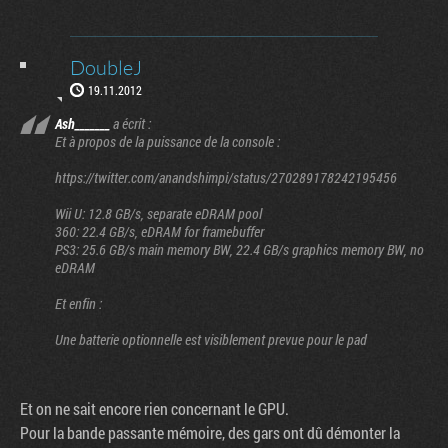
DoubleJ
19.11.2012
Ash_______
a écrit :
Et à propos de la puissance de la console :
https://twitter.com/anandshimpi/status/270289178242195456
Wii U: 12.8 GB/s, separate eDRAM pool
360: 22.4 GB/s, eDRAM for framebuffer
PS3: 25.6 GB/s main memory BW, 22.4 GB/s graphics memory BW, no
eDRAM
Et enfin :
Une batterie optionnelle est visiblement prevue pour le pad
Et on ne sait encore rien concernant le GPU.
Pour la bande passante mémoire, des gars ont dû démonter la