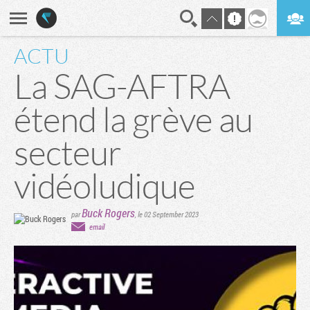
ACTU
En direct
Digest
La SAG-AFTRA
étend la grève au
secteur
vidéoludique
Buck Rogers
par
,
le 02 September 2023
email