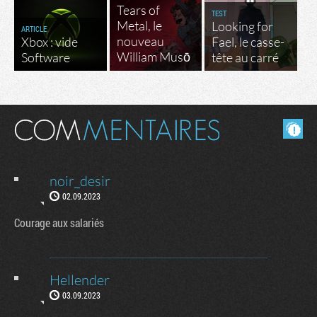
Tears of
TEST
Metal, le
Looking for
ARTICLE
nouveau
Xbox : vide
Fael, le casse-
William Musō
Software
tête au carré
Masquer les commentaires lus.
noir_desir
02.09.2023
Courage aux salariés
Hellender
03.09.2023