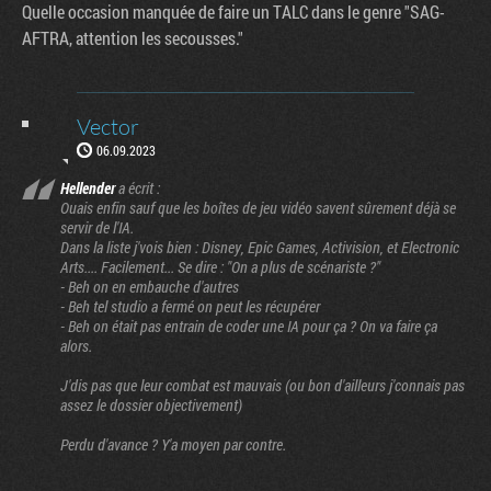
Quelle occasion manquée de faire un TALC dans le genre "SAG-
AFTRA, attention les secousses."
Vector
06.09.2023
Hellender
a écrit :
Ouais enfin sauf que les boîtes de jeu vidéo savent sûrement déjà se
servir de l'IA.
Dans la liste j'vois bien : Disney, Epic Games, Activision, et Electronic
Arts.... Facilement... Se dire : "On a plus de scénariste ?"
- Beh on en embauche d'autres
- Beh tel studio a fermé on peut les récupérer
- Beh on était pas entrain de coder une IA pour ça ? On va faire ça
alors.
J'dis pas que leur combat est mauvais (ou bon d'ailleurs j'connais pas
assez le dossier objectivement)
Perdu d'avance ? Y'a moyen par contre.