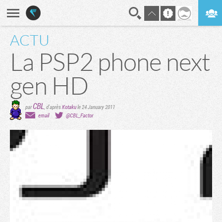
ACTU
En direct
Digest
La PSP2 phone next
gen HD
CBL
par
, d'après
Kotaku
le 24 January 2011
email
@CBL_Factor