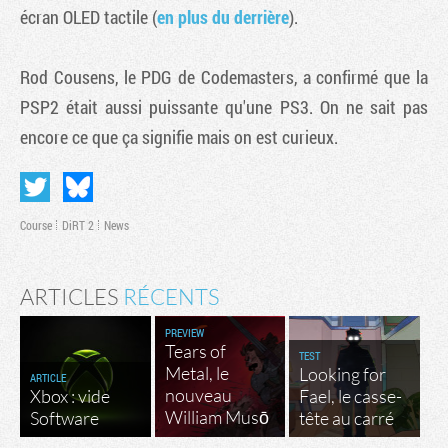
écran OLED tactile (
en plus du derrière
).
Rod Cousens, le PDG de Codemasters, a confirmé que la
PSP2 était aussi puissante qu'une PS3. On ne sait pas
encore ce que ça signifie mais on est curieux.
Course
DiRT 2
News
ARTICLES
RÉCENTS
PREVIEW
Tears of
TEST
Metal, le
Looking for
ARTICLE
nouveau
Xbox : vide
Fael, le casse-
William Musō
Software
tête au carré