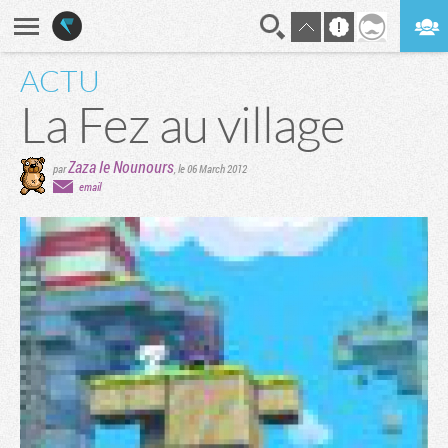
ACTU
En direct
Digest
La Fez au village
Zaza le Nounours
par
,
le 06 March 2012
email