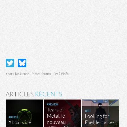
Xbox Live Arcade
Plates-formes
Fez
Vidéo
ARTICLES
RÉCENTS
PREVIEW
Tears of
TEST
Metal, le
Looking for
ARTICLE
nouveau
Xbox : vide
Fael, le casse-