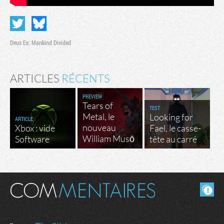
Deus Ex: Mankind Divided
ARTICLES
RÉCENTS
PREVIEW
Tears of
TEST
Metal, le
Looking for
ARTICLE
nouveau
Xbox : vide
Fael, le casse-
William Musō
Software
tête au carré
Masquer les commentaires lus.