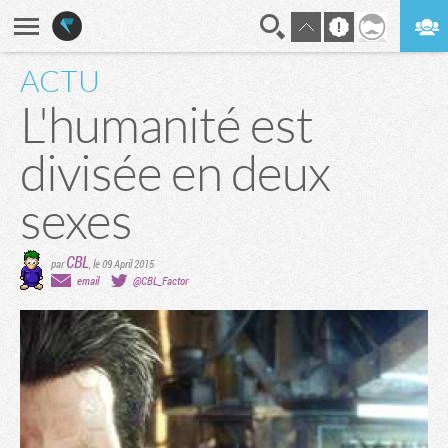
ACTU
En direct
Digest
L'humanité est
divisée en deux
sexes
CBL
par
,
le 09 April 2015
email
@CBL_Factor