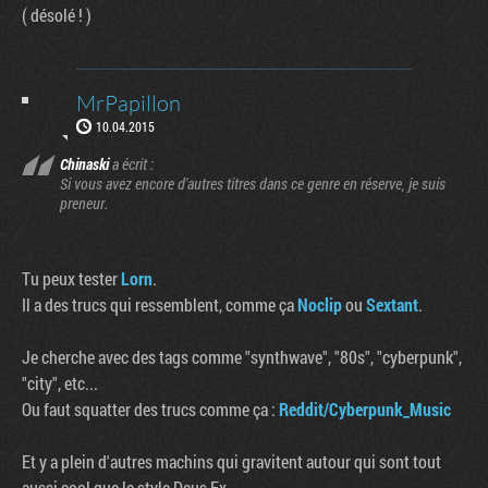
( désolé ! )
MrPapillon
10.04.2015
Chinaski
a écrit :
Si vous avez encore d'autres titres dans ce genre en réserve, je suis
preneur.
Tu peux tester
Lorn
.
Il a des trucs qui ressemblent, comme ça
Noclip
ou
Sextant
.
Je cherche avec des tags comme "synthwave", "80s", "cyberpunk",
"city", etc...
Ou faut squatter des trucs comme ça :
Reddit/Cyberpunk_Music
Et y a plein d'autres machins qui gravitent autour qui sont tout
aussi cool que le style Deus Ex.