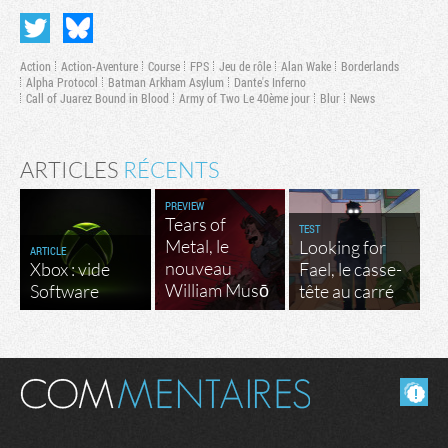
Action
Action-Aventure
Course
FPS
Jeu de rôle
Alan Wake
Borderlands
Alpha Protocol
Batman Arkham Asylum
Dante's Inferno
Call of Juarez Bound in Blood
Army of Two Le 40ème jour
Blur
News
ARTICLES
RÉCENTS
PREVIEW
Tears of
TEST
Metal, le
Looking for
ARTICLE
nouveau
Xbox : vide
Fael, le casse-
William Musō
Software
tête au carré
Masquer les commentaires lus.