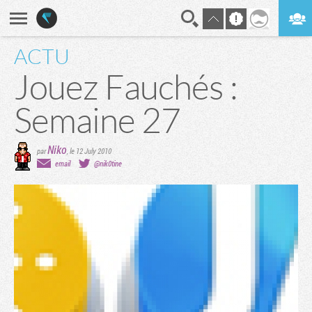
ACTU
En direct
Digest
Jouez Fauchés :
Semaine 27
Niko
par
,
le 12 July 2010
email
@nik0tine