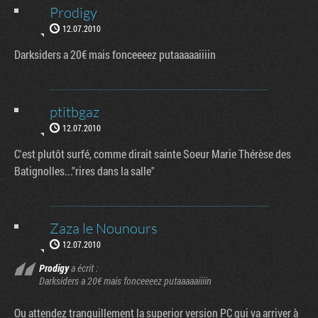
Prodigy
12.07.2010
Darksiders a 20€ mais fonceeeez putaaaaaiiiin
ptitbgaz
12.07.2010
C'est plutôt surfé, comme dirait sainte Soeur Marie Thérèse des
Batignolles..."rires dans la salle"
Zaza le Nounours
12.07.2010
Prodigy
a écrit :
Darksiders a 20€ mais fonceeeez putaaaaaiiiin
Ou attendez tranquillement la superior version PC qui va arriver à