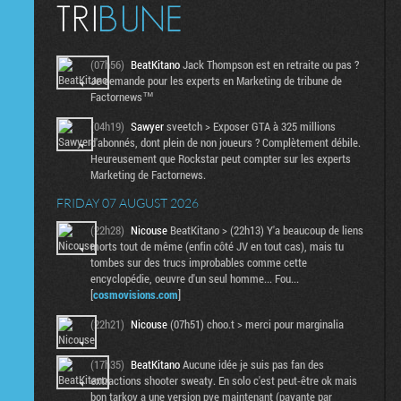
(07h56)
BeatKitano
Jack Thompson est en retraite ou pas ?
Je demande pour les experts en Marketing de tribune de
Factornews™
(04h19)
Sawyer
sveetch > Exposer GTA à 325 millions
d'abonnés, dont plein de non joueurs ? Complètement débile.
Heureusement que Rockstar peut compter sur les experts
Marketing de Factornews.
FRIDAY 07 AUGUST 2026
(22h28)
Nicouse
BeatKitano > (22h13) Y'a beaucoup de liens
morts tout de même (enfin côté JV en tout cas), mais tu
tombes sur des trucs improbables comme cette
encyclopédie, oeuvre d'un seul homme... Fou...
[
cosmovisions.com
]
(22h21)
Nicouse
(07h51) choo.t > merci pour marginalia
(17h35)
BeatKitano
Aucune idée je suis pas fan des
extractions shooter sweaty. En solo c'est peut-être ok mais
bon tarkov a une version pve maintenant (payante par