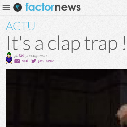
Communauté
Recherche
ACTU
It's a clap trap 
CBL
par
,
le 03 August 2011
email
@CBL_Factor