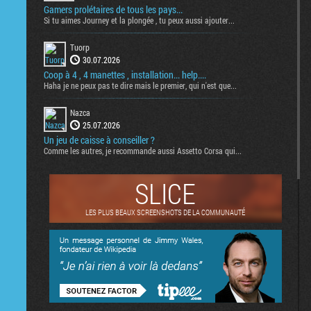
Gamers prolétaires de tous les pays...
Si tu aimes Journey et la plongée , tu peux aussi ajouter...
Tuorp
30.07.2026
Coop à 4 , 4 manettes , installation... help....
Haha je ne peux pas te dire mais le premier, qui n'est que...
Nazca
25.07.2026
Un jeu de caisse à conseiller ?
Comme les autres, je recommande aussi Assetto Corsa qui...
SLICE
LES PLUS BEAUX SCREENSHOTS DE LA COMMUNAUTÉ