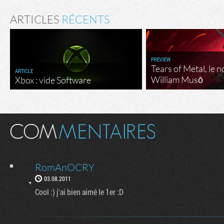
ARTICLES
RÉCENTS
PREVIEW
Tears of Metal, le 
ARTICLE
William Musō
Xbox : vide Software
RomAnOCRY
03.08.2011
Cool :) j'ai bien aimé le 1er :D