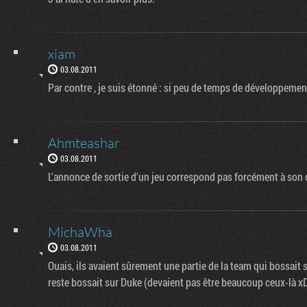
xiam
03.08.2011
Par contre , je suis étonné : si peu de temps de développemen
Ahmteashar
03.08.2011
L'annonce de sortie d'un jeu correspond pas forcément à so
MichaWha
03.08.2011
Ouais, ils avaient sûrement une partie de la team qui bossait s
reste bossait sur Duke (devaient pas être beaucoup ceux-là xD