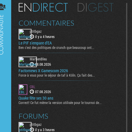
Digest
COMMENTAIRES
ptitbgaz
il y a 4 heures
Le PIF s'empare d'EA
Ben c'est des politiques de crunch que beaucoup ont...
MartienBleu
08.08.2026
Factornews X Gamescom 2026
Force à vous pour le séjour de taf à Köln. Ça fait des...
CBL
07.08.2026
Quake fête ses 30 ans
Correct! Ce fut même la version utilisée pour le tournoi de...
FORUMS
ptitbgaz
il y a 3 heures