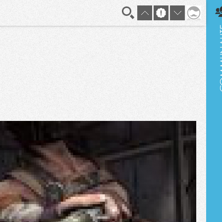
En direct
!