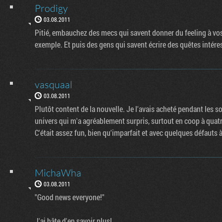
Prodigy
03.08.2011
Pitié, embauchez des mecs qui savent donner du feeling à vo
exemple. Et puis des gens qui savent écrire des quêtes intére
vasquaal
03.08.2011
Plutôt content de la nouvelle. Je l'avais acheté pendant les s
univers qui m'a agréablement surpris, surtout en coop à quatr
C'était assez fun, bien qu'imparfait et avec quelques défauts à 
MichaWha
03.08.2011
"Good news everyone!"
J'ai hâte d'en savoir plus!