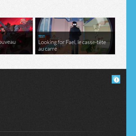
Tribune
TEST
nouveau
Looking for Fael, le casse-tête
au carré
Masquer les commentaires lus.