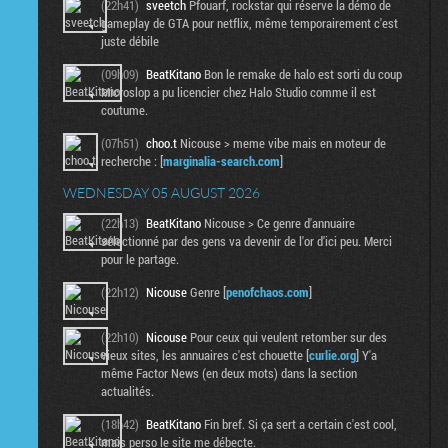
(22h41)
sveetch
Pfouarf, rockstar qui réserve la démo de
gameplay de GTA pour netflix, même temporairement c'est
juste débile
(09h09)
BeatKitano
Bon le remake de halo est sorti du coup
Microslop a pu licencier chez Halo Studio comme il est
coutume.
(07h51)
choo.t
Nicouse > meme vibe mais en moteur de
recherche : [
marginalia-search.com
]
WEDNESDAY 05 AUGUST 2026
(22h13)
BeatKitano
Nicouse > Ce genre d'annuaire
sélectionné par des gens va devenir de l'or d'ici peu. Merci
pour le partage.
(22h12)
Nicouse
Genre [
penofchaos.com
]
(22h10)
Nicouse
Pour ceux qui veulent retomber sur des
vieux sites, les annuaires c'est chouette [
curlie.org
] Y'a
même Factor News (en deux mots) dans la section
actualités.
(18h42)
BeatKitano
Fin bref. Si ça sert a certain c'est cool,
mais perso le site me débecte.