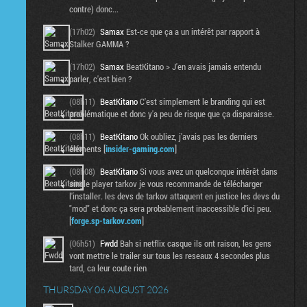
contre) donc...
(17h02)
Samax
Est-ce que ça a un intérêt par rapport à
Stalker GAMMA ?
(17h02)
Samax
BeatKitano > J'en avais jamais entendu
parler, c'est bien ?
(08h11)
BeatKitano
C'est simplement le branding qui est
problématique et donc y'a peu de risque que ça disparaisse.
(08h11)
BeatKitano
Ok oubliez, j'avais pas les derniers
éléments [
insider-gaming.com
]
(08h08)
BeatKitano
Si vous avez un quelconque intérêt dans
single player tarkov je vous recommande de télécharger
l'installer. les devs de tarkov attaquent en justice les devs du
"mod" et donc ça sera probablement inaccessible d'ici peu.
[
forge.sp-tarkov.com
]
(06h51)
Fwdd
Bah si netflix casque ils ont raison, les gens
vont mettre le trailer sur tous les reseaux 4 secondes plus
tard, ca leur coute rien
THURSDAY 06 AUGUST 2026