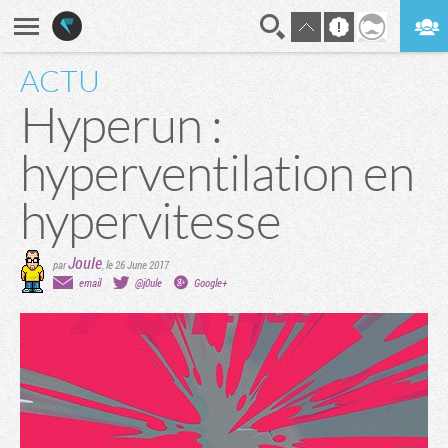
ACTU
En direct
Digest
Hyperun :
hyperventilation en
hypervitesse
Joule
par
,
le 26 June 2017
email
@j0ule
Google+