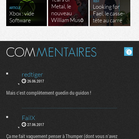
TEST
Metal, le
Looking for
ARTICLE
nouveau
Xbox : vide
Fael, le casse-
William Musō
Software
tête au carré
Masquer les commentaires lus.
redtiger
26.06.2017
Mais c'est complètement guedin du guidon !
FailX
27.06.2017
Ça me fait vaguement penser à Thumper (dont vous n'avez