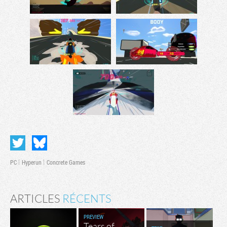
PC
Hyperun
Concrete Games
ARTICLES
RÉCENTS
PREVIEW
Tears of