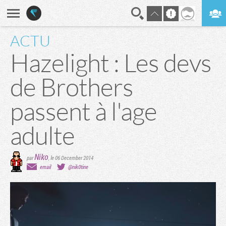
ACTU
En direct
Digest
Hazelight : Les devs
de Brothers
passent à l'age
adulte
Niko
par
,
le 06 December 2014
email
@nik0tine