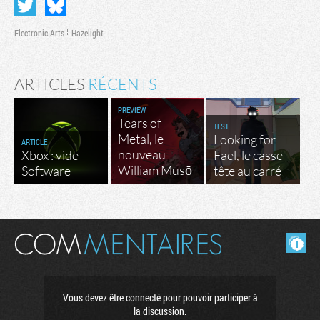
Electronic Arts
Hazelight
ARTICLES
RÉCENTS
PREVIEW
Tears of
TEST
Metal, le
Looking for
ARTICLE
nouveau
Xbox : vide
Fael, le casse-
William Musō
Software
tête au carré
Masquer les commentaires lus.
Vous devez être connecté pour pouvoir participer à
la discussion.