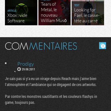
Tears of
TEST
Metal, le
Looking for
ARTICLE
nouveau
Xbox : vide
Fael, le casse-
William Musō
Software
tête au carré
Masquer les commentaires lus.
Prodigy
29.08.2011
Je sais pas si y'a eu un virage depuis Reach mais j'aime bien
l'atmosphère et l'ambiance qui se dégagent de ces artworks.
Par contre les monstres sautillants et les couleurs flashys in
game, toujours pas.