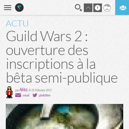
ACTU
En direct
Digest
Guild Wars 2 :
ouverture des
inscriptions à la
bêta semi-publique
Niko
par
,
le 22 February 2012
email
@nik0tine