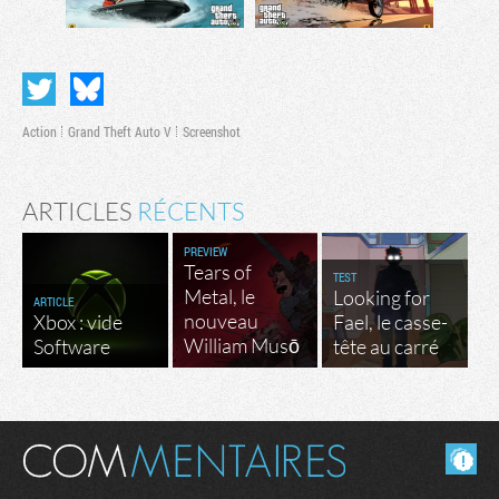
Action
Grand Theft Auto V
Screenshot
ARTICLES
RÉCENTS
PREVIEW
Tears of
TEST
Metal, le
Looking for
ARTICLE
nouveau
Xbox : vide
Fael, le casse-
William Musō
Software
tête au carré
Masquer les commentaires lus.