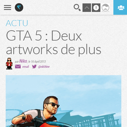
ACTU
En direct
Digest
GTA 5 : Deux
artworks de plus
Niko
par
,
le 16 April 2013
email
@nik0tine