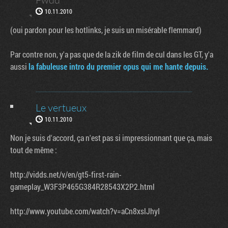
10.11.2010
(oui pardon pour les hotlinks, je suis un misérable flemmard)
Par contre non, y'a pas que de la zik de film de cul dans les GT, y'a
aussi
la fabuleuse intro du premier opus qui me hante depuis.
Le vertueux
10.11.2010
Non je suis d'accord, ça n'est pas si impressionnant que ça, mais
tout de même :
http://vidds.net/v/en/gt5-first-rain-
gameplay_W3F3P465G384R28543X2P2.html
http://www.youtube.com/watch?v=aCn8xslJhyI