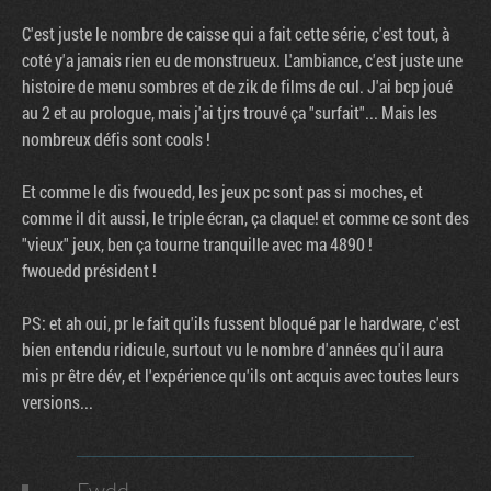
C'est juste le nombre de caisse qui a fait cette série, c'est tout, à
coté y'a jamais rien eu de monstrueux. L'ambiance, c'est juste une
histoire de menu sombres et de zik de films de cul. J'ai bcp joué
au 2 et au prologue, mais j'ai tjrs trouvé ça "surfait"... Mais les
nombreux défis sont cools !
Et comme le dis fwouedd, les jeux pc sont pas si moches, et
comme il dit aussi, le triple écran, ça claque! et comme ce sont des
"vieux" jeux, ben ça tourne tranquille avec ma 4890 !
fwouedd président !
PS: et ah oui, pr le fait qu'ils fussent bloqué par le hardware, c'est
bien entendu ridicule, surtout vu le nombre d'années qu'il aura
mis pr être dév, et l'expérience qu'ils ont acquis avec toutes leurs
versions...
Fwdd