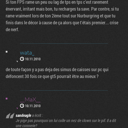
Si ton FPS rame un peu ou lag de tps en tps c'est rarement
énervant, irritant mais bon, tu recharges ta save. Par contre, si tu
rame vraiment lors de ton 2ème tout sur Nurburgring et que tu
finis dans le décor à cause de ça alors que t'étais premier... crise
de nerf.
wata_
10.11.2010
de toute façon y a pas deja des simus de caisses sur pc qui
défoncent 30 fois ce que gt5 pourrait être au mieux ?
__MaX__
10.11.2010
sandeagle
a écrit :
Je pige pas pourquoi on lui colle un nez de clown sur le pif. Il a dit
une connerie?