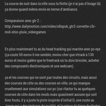
La course de nuit dans la ville sous la flotte (je n'ai pas d'image là)
ça donne quand même envie en terme d'ambiance.
Comparaison avec gtr 2 :
http://www.dailymotion.com/video/x8xpuk_gtr2-corvette-c5r-
mid-ohio-pluie_videogames
En plus maintenant tu as du head tracking qui marche avec ps eye
(ça coute 50 euros il me semble, moins cher que irtrack à 130
euros et moins galère que le freetrack où tu dois bricoler, acheter
des composants électroniques et une webcam).
ça et les courses qui ne sont pas toutes des circuits, mais aussi
des courses de côte ou des courses en ville, ce qui manque
cruellement aux simulations sur pc (sur rfactor tu as quelques
courses de côte dans les mods mais quasiment aucune qui soit
bien foutu, il y a juste la piste inspirée d'initial D, une route au
Japon qui a des textures de qualité, et le retour de force de rfactor