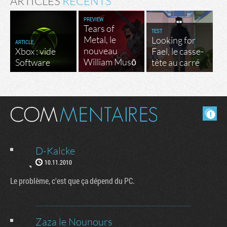
ARTICLES
RÉCENTS
PREVIEW
Tears of
TEST
Metal, le
Looking for
ARTICLE
nouveau
Xbox : vide
Fael, le casse-
William Musō
Software
tête au carré
Masquer les commentaires lus.
D-Kalcke
10.11.2010
Le problème, c'est que ça dépend du PC.
Zaza le Nounours