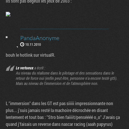
Ils sont pas dégeux les jeux de 2003 :
PandaAnonyme
10.11.2010
bouh le hotlink sur virtualR.
Le vertueux
a écrit :
Au niveau du réalisme dans le pilotage et des sensations dans le
retour de force oui (enfin peut être, personne n'a encore testé gt5).
Mais au niveau de l'immersion et de l'atmosphère non.
L "immersion" dans les GT est pas siiiii impressionnante non
plus... j'suis jamais resté la machoire décrochée en disant
lentement et tout bas : "Stro bien faiiiit/penséééé o_o" J'avais ça
quand j'faisais un reverse dans nascar racing (aaah papyrus)