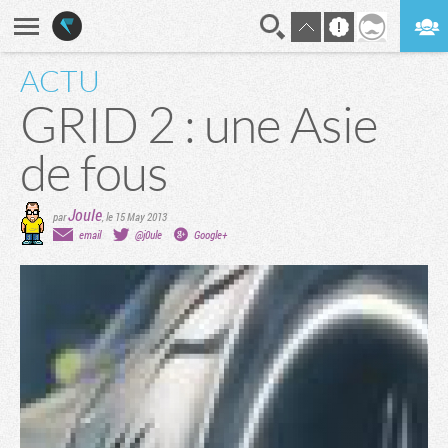
ACTU
En direct
Digest
GRID 2 : une Asie
de fous
Joule
par
,
le 15 May 2013
email
@j0ule
Google+