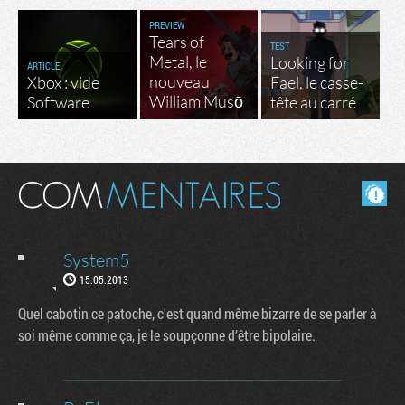
PREVIEW
Tears of
TEST
Metal, le
Looking for
ARTICLE
nouveau
Xbox : vide
Fael, le casse-
William Musō
Software
tête au carré
Masquer les commentaires lus.
System5
15.05.2013
Quel cabotin ce patoche, c'est quand même bizarre de se parler à
soi même comme ça, je le soupçonne d’être bipolaire.