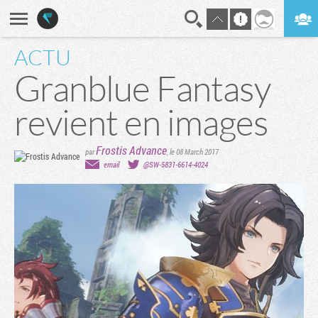
ACTU
En direct
Digest
Granblue Fantasy
revient en images
Frostis Advance
par
,
le 08 March 2017
email
@SW-5831-6614-4024