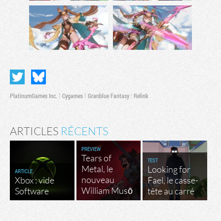
PlatinumGames Inc.
Cygames
Granblue Fantasy : Relink
ARTICLES
RÉCENTS
PREVIEW
Tears of
TEST
Metal, le
Looking for
ARTICLE
nouveau
Xbox : vide
Fael, le casse-
William Musō
Software
tête au carré