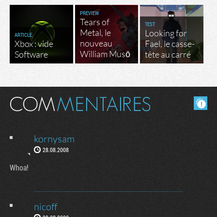
PREVIEW
Tears of
TEST
Metal, le
Looking for
ARTICLE
nouveau
Xbox : vide
Fael, le casse-
William Musō
Software
tête au carré
Masquer les commentaires lus.
kornysam
28.08.2008
Whoa!
nicoff