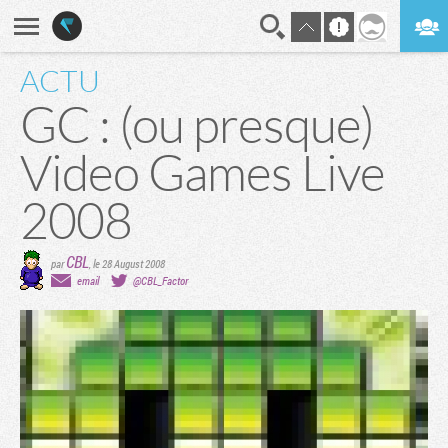
ACTU
En direct
Digest
GC : (ou presque)
Video Games Live
2008
CBL
par
,
le 28 August 2008
email
@CBL_Factor