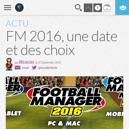
ACTU
En direct
Digest
FM 2016, une date
et des choix
Nicaulas
par
,
le 07 September 2015
email
@nicaulasfactor