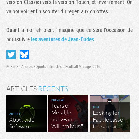
version Classic) vers la version Touch, et inversement. On
va pouvoir enfin scouter du regen aux chiottes.
Quant à moi, eh bien, j'imagine que ce sera l'occasion de
poursuivre
les aventures de Jean-Eudes
.
PC
iOS
Android
Sports Interactive
Football Manager 2016
ARTICLES
RÉCENTS
PREVIEW
Tears of
TEST
Metal, le
Looking for
ARTICLE
nouveau
Xbox : vide
Fael, le casse-
William Musō
Software
tête au carré