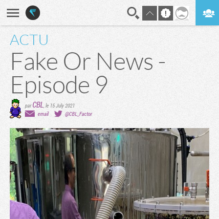
ACTU
En direct
Digest
Fake Or News -
Episode 9
CBL
par
,
le 15 July 2021
email
@CBL_Factor