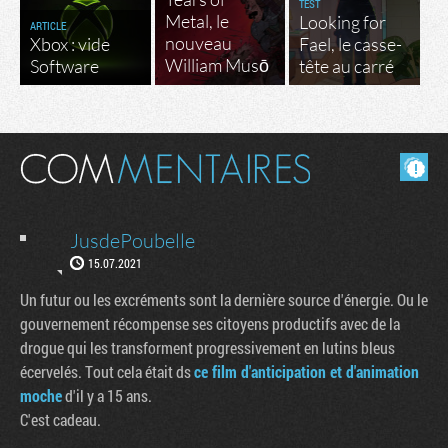
TEST
Metal, le
Looking for
ARTICLE
nouveau
Xbox : vide
Fael, le casse-
William Musō
Software
tête au carré
Masquer les commentaires lus.
JusdePoubelle
15.07.2021
Un futur ou les excréments sont la dernière source d'énergie. Ou le
gouvernement récompense ses citoyens productifs avec de la
drogue qui les transforment progressivement en lutins bleus
écervelés. Tout cela était ds
ce film d'anticipation et d'animation
moche
d'il y a 15 ans.
C'est cadeau.