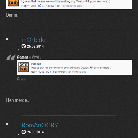
Damn.
mOrbide
26.03.2014
Deman
a écrit :
Damn.
Heh merde...
RomAnOCRY
26.03.2014