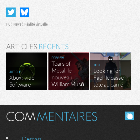
PC
News
Réalité virtuelle
ARTICLES
RÉCENTS
PREVIEW
Tears of
TEST
Metal, le
Looking for
ARTICLE
nouveau
Xbox : vide
Fael, le casse-
William Musō
Software
tête au carré
Masquer les commentaires lus.
Deman