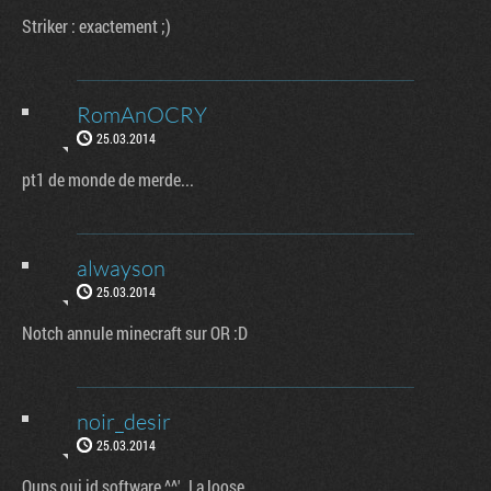
Striker : exactement ;)
RomAnOCRY
25.03.2014
pt1 de monde de merde...
alwayson
25.03.2014
Notch annule minecraft sur OR :D
noir_desir
25.03.2014
Oups oui id software ^^'. La loose