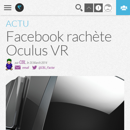
ACTU
En direct
Digest
Facebook rachète
Oculus VR
CBL
par
,
le 25 March 2014
email
@CBL_Factor