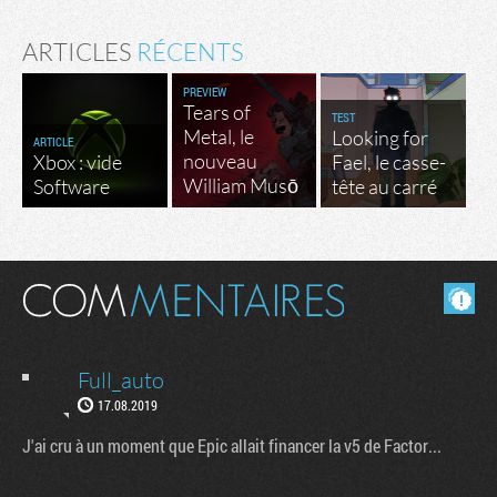
ARTICLES
RÉCENTS
PREVIEW
Tears of
TEST
Metal, le
Looking for
ARTICLE
nouveau
Xbox : vide
Fael, le casse-
William Musō
Software
tête au carré
Masquer les commentaires lus.
Full_auto
17.08.2019
J'ai cru à un moment que Epic allait financer la v5 de Factor...