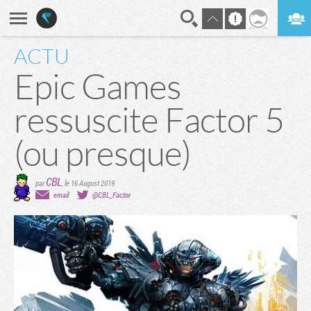
ACTU
En direct
Digest
Epic Games
ressuscite Factor 5
(ou presque)
CBL
par
,
le 16 August 2019
email
@CBL_Factor