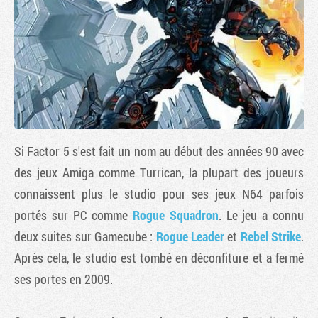
Si Factor 5 s'est fait un nom au début des années 90 avec
des jeux Amiga comme Turrican, la plupart des joueurs
connaissent plus le studio pour ses jeux N64 parfois
Tribune
portés sur PC comme
Rogue Squadron
. Le jeu a connu
deux suites sur Gamecube :
Rogue Leader
et
Rebel Strike
.
Après cela, le studio est tombé en déconfiture et a fermé
ses portes en 2009.