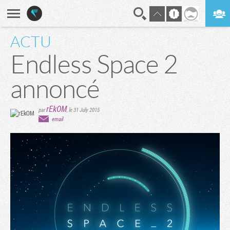
ACTU
En direct
Digest
Endless Space 2
annoncé
rEkOM
par
,
le 31 July 2015
email