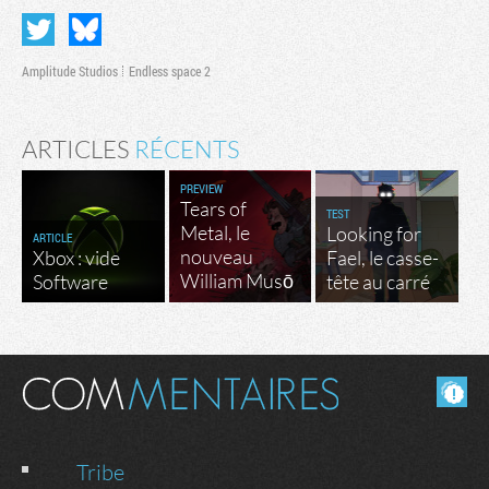
Amplitude Studios
Endless space 2
ARTICLES
RÉCENTS
PREVIEW
Tears of
TEST
Metal, le
Looking for
ARTICLE
nouveau
Xbox : vide
Fael, le casse-
William Musō
Software
tête au carré
Masquer les commentaires lus.
Tribe