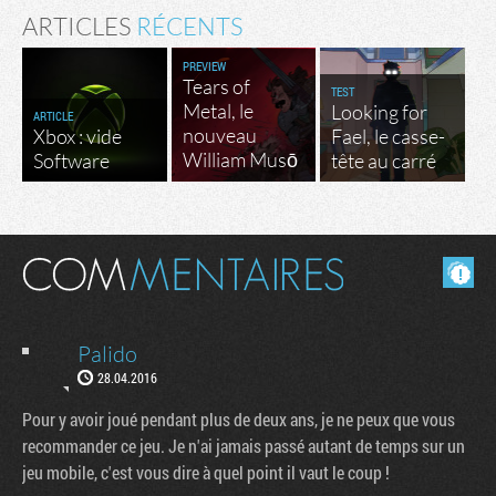
ARTICLES
RÉCENTS
PREVIEW
Tears of
TEST
Metal, le
Looking for
ARTICLE
nouveau
Xbox : vide
Fael, le casse-
William Musō
Software
tête au carré
Masquer les commentaires lus.
Palido
28.04.2016
Pour y avoir joué pendant plus de deux ans, je ne peux que vous
recommander ce jeu. Je n'ai jamais passé autant de temps sur un
jeu mobile, c'est vous dire à quel point il vaut le coup !