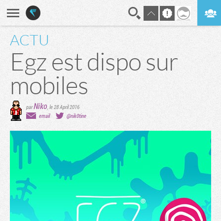
ACTU
En direct
Digest
Egz est dispo sur
mobiles
Niko
par
,
le 28 April 2016
email
@nik0tine