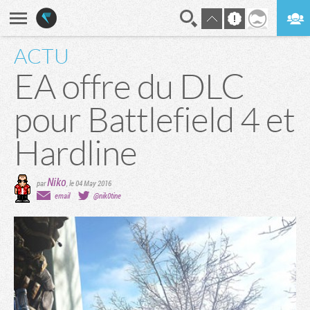
ACTU
En direct
Digest
EA offre du DLC
pour Battlefield 4 et
Hardline
Niko
par
,
le 04 May 2016
email
@nik0tine