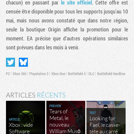
chacun) en passant par
le site officiel
. Cette offre est
censée être disponible pour tous les supports jusqu'au 10
mai, mais nous avons constaté que dans notre région,
seule la boutique Origin affiche la promotion pour le
moment. EA précise que d'autres opérations similaires
sont prévues dans les mois à venir.
PC
Xbox 360
Playstation 3
Xbox One
Battlefield 4
DLC
Battlefield Hardline
ARTICLES
RÉCENTS
PREVIEW
Tears of
TEST
Metal, le
Looking for
ARTICLE
nouveau
Xbox : vide
Fael, le casse-
William Musō
Software
tête au carré