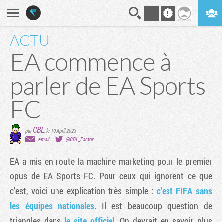
ACTU
En direct
Digest
EA commence à
parler de EA Sports
FC
CBL
par
,
le 10 April 2023
email
@CBL_Factor
EA a mis en route la machine marketing pour le premier
opus de EA Sports FC. Pour ceux qui ignorent ce que
c'est, voici une explication très simple :
c'est FIFA sans
les équipes nationales
. Il est beaucoup question de
triangles dans
le site officiel
. On devrait en savoir plus