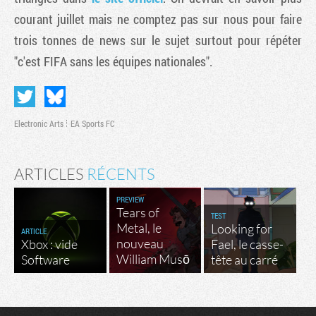
courant juillet mais ne comptez pas sur nous pour faire
trois tonnes de news sur le sujet surtout pour répéter
"c'est FIFA sans les équipes nationales".
Electronic Arts
EA Sports FC
ARTICLES
RÉCENTS
Tribune
PREVIEW
Tears of
TEST
Metal, le
Looking for
ARTICLE
nouveau
Xbox : vide
Fael, le casse-
William Musō
Software
tête au carré