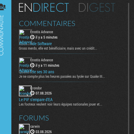
Digest
COMMENTAIRES
Frostis Advance
il y a 5 minutes
Xbox : vide Software
Gross merdo, elle est bénéficiaire, mais avec un crédit...
Frostis Advance
il y a 11 minutes
Quake fête ses 30 ans
Je ne compte plus les heures passées au lycée sur Quake III...
Krondor
07.08.2026
Le PIF s'empare d'EA
Les footeux veulent voir leurs équipes nationales jouer et...
FORUMS
carwin
03.08.2026