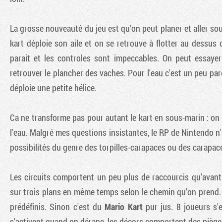
La grosse nouveauté du jeu est qu'on peut planer et aller sou
kart déploie son aile et on se retrouve à flotter au dessus de
parait et les controles sont impeccables. On peut essaye
retrouver le plancher des vaches. Pour l'eau c'est un peu pare
déploie une petite hélice.
Ca ne transforme pas pour autant le kart en sous-marin : on 
l'eau. Malgré mes questions insistantes, le RP de Nintendo n'a
possibilités du genre des torpilles-carapaces ou des carapaces
Les circuits comportent un peu plus de raccourcis qu'avant
sur trois plans en même temps selon le chemin qu'on prend
prédéfinis. Sinon c'est du
Mario Kart
pur jus. 8 joueurs s'
s'activent quand on dérape, les décors comportent des pièges