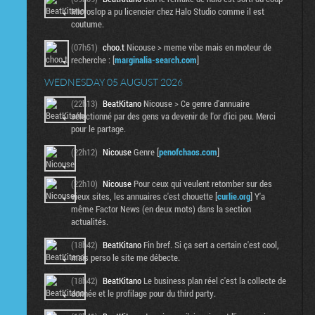
Microslop a pu licencier chez Halo Studio comme il est
coutume.
(07h51)
choo.t
Nicouse > meme vibe mais en moteur de
recherche : [
marginalia-search.com
]
WEDNESDAY 05 AUGUST 2026
(22h13)
BeatKitano
Nicouse > Ce genre d'annuaire
sélectionné par des gens va devenir de l'or d'ici peu. Merci
pour le partage.
(22h12)
Nicouse
Genre [
penofchaos.com
]
(22h10)
Nicouse
Pour ceux qui veulent retomber sur des
vieux sites, les annuaires c'est chouette [
curlie.org
] Y'a
même Factor News (en deux mots) dans la section
actualités.
(18h42)
BeatKitano
Fin bref. Si ça sert a certain c'est cool,
mais perso le site me débecte.
(18h42)
BeatKitano
Le business plan réel c'est la collecte de
donnée et le profilage pour du third party.