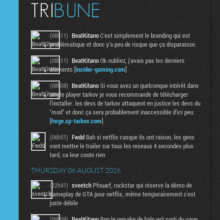
(08h11)
BeatKitano
C'est simplement le branding qui est
problématique et donc y'a peu de risque que ça disparaisse.
(08h11)
BeatKitano
Ok oubliez, j'avais pas les derniers
éléments [
insider-gaming.com
]
(08h08)
BeatKitano
Si vous avez un quelconque intérêt dans
single player tarkov je vous recommande de télécharger
l'installer. les devs de tarkov attaquent en justice les devs du
"mod" et donc ça sera probablement inaccessible d'ici peu.
[
forge.sp-tarkov.com
]
(06h51)
Fwdd
Bah si netflix casque ils ont raison, les gens
vont mettre le trailer sur tous les reseaux 4 secondes plus
tard, ca leur coute rien
THURSDAY 06 AUGUST 2026
(22h41)
sveetch
Pfouarf, rockstar qui réserve la démo de
gameplay de GTA pour netflix, même temporairement c'est
juste débile
(09h09)
BeatKitano
Bon le remake de halo est sorti du coup