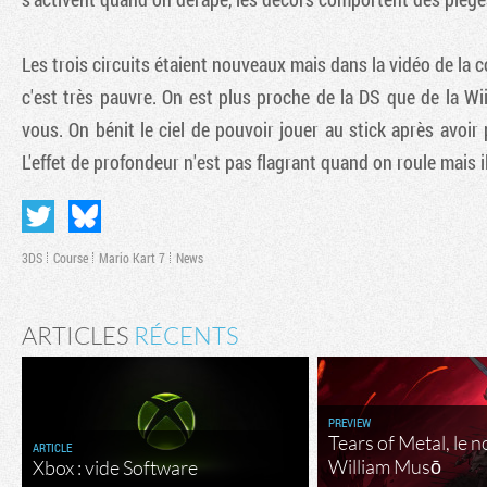
Les trois circuits étaient nouveaux mais dans la vidéo de la 
c'est très pauvre. On est plus proche de la DS que de la Wii
vous. On bénit le ciel de pouvoir jouer au stick après avoir
L'effet de profondeur n'est pas flagrant quand on roule mais 
3DS
Course
Mario Kart 7
News
ARTICLES
RÉCENTS
PREVIEW
Tears of Metal, le 
ARTICLE
William Musō
Xbox : vide Software