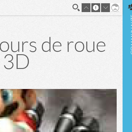
En direct
tours de roue
t 3D