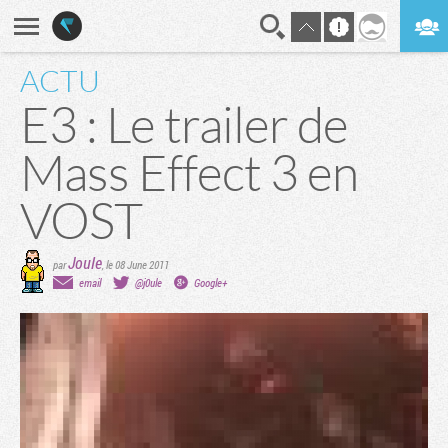
ACTU
En direct
Digest
E3 : Le trailer de
Mass Effect 3 en
VOST
Joule
par
,
le 08 June 2011
email
@j0ule
Google+