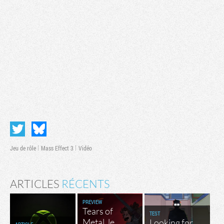
Jeu de rôle
Mass Effect 3
Vidéo
ARTICLES
RÉCENTS
PREVIEW
Tears of
TEST
Metal, le
Looking for