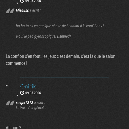
09.05.2006
Miaouss
a écrit :
hu hu tu as vu quelque chose de bandant à la conf' Sony?
a oui le pad gyroscopique! Damned!
La conf on s'en fout, les jeux c'est demain, c'est là que le salon
commence !
Onirik
09.05.2006
snape1212
a écrit :
La Wii a l'air géniale.
Ah bon ?...