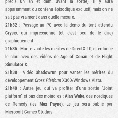
précis un an et demi avant la sortie). Il y aura
apparemment du contenu épisodique exclusif, mais on ne
sait pas vraiment dans quelle mesure.
21h32
: Passage au PC avec la démo du tant attendu
Crysis
, qui impressionne (et c'est peu de le dire)
graphiquement.
21h35
: Moore vante les mérites de DirectX 10, et enfonce
le clou avec des vidéos de
Age of Conan
et de
Flight
Simulator X
.
21h38
: Vidéo
Shadowrun
pour vanter les mérites du
développement
Cross Platform
X360/Windows Vista.
21h40
: Autre jeu qui va profiter d'une sortie "Joint
platform" et pas des moindres :
Alan Wake
, des nordiques
de Remedy (les
Max Payne
). Le jeu sera publié par
Microsoft Games Studios.