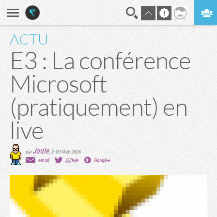
ACTU
En direct
Digest
E3 : La conférence
Microsoft
(pratiquement) en
live
Joule
par
,
le 09 May 2006
email
@j0ule
Google+