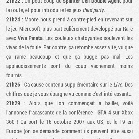
21h22
: Un petit coup de
Splinter Cell Double Agent
pour
la route, et pour introduire les jeux
third party
.
21h24
: Moore nous prend à contre-pied en revenant sur
le jeu Microsoft, plus particulièrement développé par Rare
avec
Viva Pinata
. Les couleurs chatoyantes soulèvent les
vivas de la foule. Par contre, ça retombe assez vite, vu que
ça rame beaucoup et que ça bugge pas mal. Les
applaudissements sont du coup vachement moins
fournis...
21h26
: Ca cause contenu supplémentaire sur le
Live
. Des
chiffres que je vous épargne vu comme c'est intéressant...
21h29
: Alors que l'on commençait à bailler, voilà
l'annonce fracassante de la conférence :
GTA 4
sur Xbox
360 ! Ca sort le 16 octobre 2007 aux US, et le 19 en
Europe (on se demande comment ils peuvent être aussi