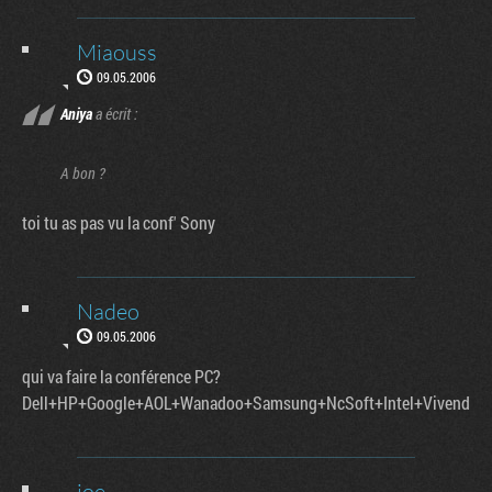
Miaouss
09.05.2006
Aniya
a écrit :
A bon ?
toi tu as pas vu la conf' Sony
Nadeo
09.05.2006
qui va faire la conférence PC?
Dell+HP+Google+AOL+Wanadoo+Samsung+NcSoft+Intel+Vivendi?
joe