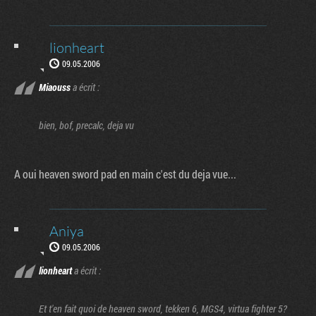
lionheart
09.05.2006
Miaouss
a écrit :
bien, bof, precalc, deja vu
A oui heaven sword pad en main c'est du deja vue...
Aniya
09.05.2006
lionheart
a écrit :
Factornews
Et t'en fait quoi de heaven sword, tekken 6, MGS4, virtua fighter 5?