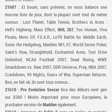
21h07
: Et boum, sans prévenir, on nous balance une
énorme liste de jeux, dont la plupart sont tout de même
connus :
Lost Planet
,
Table Tennis
,
Brothers in Arms :
Hell's Highway
,
Mass Effect
,
NHL 2k7
,
Too Human
, Viva
Pinata, Moto GP, F.E.A.R., LoTR Battle for Middle Earth,
Sonic the Hedgehog, Madden NFL 07, World Series Poker,
Saint's Row, Stranglehold, Enchanted Arms, Test Drive
Unlimited, NCAA Football 2007, Dead Rising, WWE
Smackdown vs. Raw 2007, DDR Universe, Prey, NBA 2007,
Crackdown, 99 Nights, Gears of War, Superman Returns.
Bon, en fait ok, ils sont tous connus...
21h10
:
Pro Evolution Soccer
fera des débuts next gen
sur X360 ! Moins important pour nous Européens, la
prochaine version de
Madden
également.