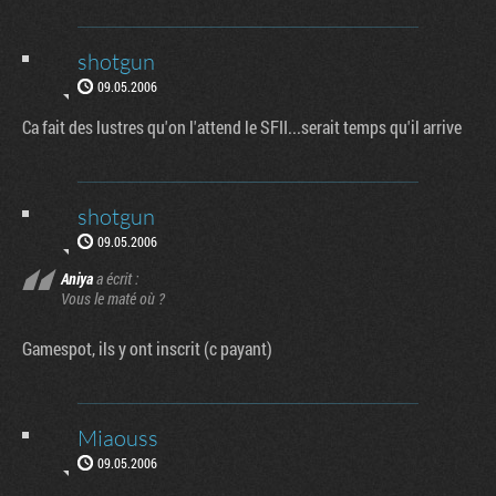
shotgun
09.05.2006
Ca fait des lustres qu'on l'attend le SFII...serait temps qu'il arrive
shotgun
09.05.2006
Aniya
a écrit :
Vous le maté où ?
Gamespot, ils y ont inscrit (c payant)
Miaouss
09.05.2006