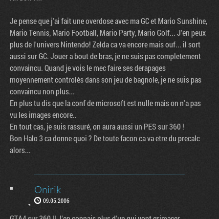
Je pense que j'ai fait une overdose avec ma GC et Mario Sunshine,
Mario Tennis, Mario Football, Mario Party, Mario Golf... J'en peux
plus de l'univers Nintendo! Zelda ca va encore mais ouf... il sort
aussi sur GC. Jouer a bout de bras, je ne suis pas completement
convaincu. Quand je vois le mec faire ses derapages
moyennement controlés dans son jeu de bagnole, je ne suis pas
convaincu non plus...
En plus tu dis que la conf de microsoft est nulle mais on n'a pas
vu les images encore..
En tout cas, je suis rassuré, on aura aussi un PES sur 360 !
Bon Halo 3 ca donne quoi ? De toute facon ca va etre du precalc
alors...
Onirik
09.05.2006
GTA4 sur 360 !! J'en connais plus d'un qui vont grimacer...