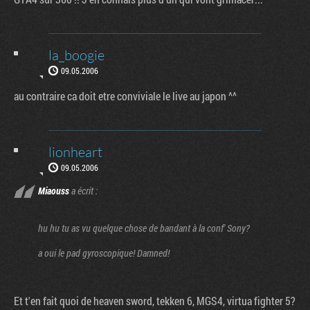
la_boogie
09.05.2006
au contraire ca doit etre conviviale le live au japon ^^
lionheart
09.05.2006
Miaouss
a écrit :
hu hu tu as vu quelque chose de bandant à la conf' Sony?
a oui le pad gyroscopique! Damned!
Et t'en fait quoi de heaven sword, tekken 6, MGS4, virtua fighter 5?