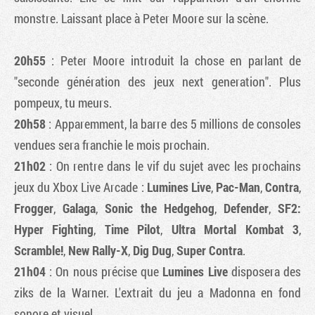
monstre. Laissant place à Peter Moore sur la scène.
20h55
: Peter Moore introduit la chose en parlant de
"seconde génération des jeux next generation". Plus
pompeux, tu meurs.
20h58
: Apparemment, la barre des 5 millions de consoles
vendues sera franchie le mois prochain.
21h02
: On rentre dans le vif du sujet avec les prochains
jeux du Xbox Live Arcade :
Lumines Live
,
Pac-Man
,
Contra
,
Frogger
,
Galaga
,
Sonic the Hedgehog
,
Defender
,
SF2:
Hyper Fighting
,
Time Pilot
,
Ultra Mortal Kombat 3
,
Scramble!
,
New Rally-X
,
Dig Dug
,
Super Contra
.
21h04
: On nous précise que
Lumines Live
disposera des
ziks de la Warner. L'extrait du jeu a Madonna en fond
sonore et visuel.