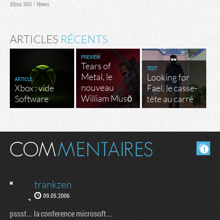
Xbox 360
News
ARTICLES
RÉCENTS
PREVIEW
Tears of
TEST
Metal, le
Looking for
ARTICLE
nouveau
Xbox : vide
Fael, le casse-
William Musō
Software
tête au carré
Masquer les commentaires lus.
trankzen
09.05.2006
pssst... la conference microsoft...