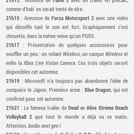
21h13
: Annonce de
Fable 2
avec un trailer en précalc,
comme d'hab' on serait tenté de dire.
21h15
: Annonce de
Forza Motorsport 2
avec une vidéo
qui décoiffe tant le son est fort. Graphiquement c'est
chouette, dans la même veine qu'un PGR3.
21h17
: Présentation de quelques accessoires pour
souffler un peu : un volant
Wireless
, un casque
Wireless
et
enfin la
Xbox Live Vision Camera
. Ces trois objets seront
disponibles cet automne.
21h19
: Microsoft n'a toujours pas abandonné l'idée de
conquérir le Japon. Première arme :
Blue Dragon
, qui est
confirmé pour cet automne.
21h21
: Le fameux trailer de
Dead or Alive Xtreme Beach
Volleyball 2
que tout le monde a déjà vu ce matin.
Attention,
boobs next gen
!