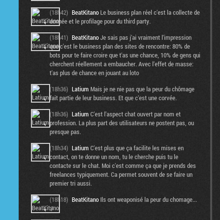
(18h42)
BeatKitano
Le business plan réel c'est la collecte de
donnée et le profilage pour du third party.
(18h41)
BeatKitano
Je sais pas j'ai vraiment l'impression
que c'est le business plan des sites de rencontre: 80% de
bots pour te faire croire que t'as une chance, 10% de gens qui
cherchent réellement a embaucher. Avec l'effet de masse:
t'as plus de chance en jouant au loto
(18h36)
Latium
Mais je ne nie pas que la peur du chômage
fait partie de leur business. Et que c'est une corvée.
(18h36)
Latium
C'est l'aspect chat ouvert par nom et
profession. La plus part des utilisateurs ne postent pas, ou
presque pas.
(18h34)
Latium
C'est plus que ça facilite les mises en
contact, on te donne un nom, tu le cherche puis tu le
contacte sur le chat. Moi c'est comme ça que je prends des
freelances typiquement. Ca permet souvent de se faire un
premier tri aussi.
(18h18)
BeatKitano
Ils ont weaponisé la peur du chomage...
:/