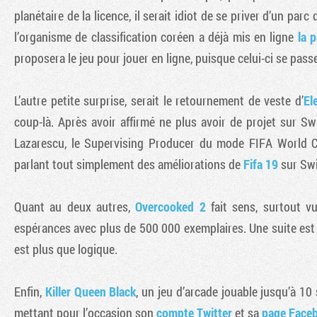
planétaire de la licence, il serait idiot de se priver d’un pa
l’organisme de classification coréen a déjà mis en ligne
la 
proposera le jeu pour jouer en ligne, puisque celui-ci se pas
L’autre petite surprise, serait le retournement de veste d’
El
coup-là. Après avoir affirmé ne plus avoir de projet sur Sw
Lazarescu, le Supervising Producer du mode FIFA World C
parlant tout simplement des améliorations de
Fifa 19
sur Swi
Quant au deux autres,
Overcooked 2
fait sens, surtout v
espérances avec plus de 500 000 exemplaires. Une suite est
est plus que logique.
Enfin,
Killer Queen Black
, un jeu d’arcade jouable jusqu’à 10
mettant pour l’occasion son
compte Twitter
et sa
page Face