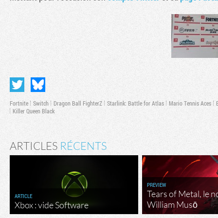
Fortnite
Switch
Dragon Ball FighterZ
Starlink: Battle for Atlas
Mario Tennis Aces
Killer Queen Black
ARTICLES
RÉCENTS
PREVIEW
Tears of Metal, le 
ARTICLE
William Musō
Xbox : vide Software