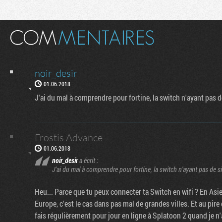
noir_desir
01.06.2018
J'ai du mal à comprendre pour fortine, la switch n'ayant pas d
Frostis Advance
01.06.2018
noir_desir
a écrit :
J'ai du mal à comprendre pour fortine, la switch n'ayant pas de s
Heu... Parce que tu peux connecter ta Switch en wifi ? En Asie,
Europe, c'est le cas dans pas mal de grandes villes. Et au pir
fais régulièrement pour jour en ligne à Splatoon 2 quand je n'