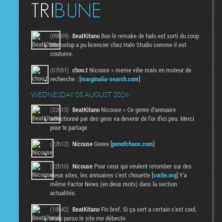
(09h09)
BeatKitano
Bon le remake de halo est sorti du coup
Microslop a pu licencier chez Halo Studio comme il est
coutume.
(07h51)
choo.t
Nicouse > meme vibe mais en moteur de
recherche : [
marginalia-search.com
]
WEDNESDAY 05 AUGUST 2026
(22h13)
BeatKitano
Nicouse > Ce genre d'annuaire
sélectionné par des gens va devenir de l'or d'ici peu. Merci
pour le partage.
(22h12)
Nicouse
Genre [
penofchaos.com
]
(22h10)
Nicouse
Pour ceux qui veulent retomber sur des
vieux sites, les annuaires c'est chouette [
curlie.org
] Y'a
même Factor News (en deux mots) dans la section
actualités.
(18h42)
BeatKitano
Fin bref. Si ça sert a certain c'est cool,
mais perso le site me débecte.