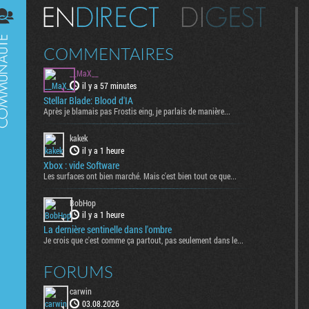
Digest
COMMENTAIRES
__MaX__
il y a 57 minutes
Stellar Blade: Blood d'IA
Après je blamais pas Frostis eing, je parlais de manière...
kakek
il y a 1 heure
Xbox : vide Software
Les surfaces ont bien marché. Mais c'est bien tout ce que...
BobHop
il y a 1 heure
La dernière sentinelle dans l'ombre
Je crois que c'est comme ça partout, pas seulement dans le...
FORUMS
carwin
03.08.2026