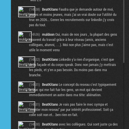
(14h38)
BeatKitano
Faudra que je demande autour de moi,
jeunes et moins jeunes, mais j'ai un vrai doute sur l'utilité du
truc en 2026... Genre les recrutements sur linkedin j'y crois
pas du tout.
(14h36)
muldoon
Oui, mais de nos jours , la plupart des gens
trouvent du travail grâce à leur réseau (amis, anciens
collègues, alumni, …). Moi non plus j’aime pas, mais c’est
utile le moment venu
(14h32)
BeatKitano
Linkedin y'a rien d'organique, c'est que
de la façade et du corpo speak. Donc non jamais j'y mettrais
les pieds, et y'en a pas besoin. Du moins pas dans ma
branche.
(14h31)
BeatKitano
Le concept du reseau c'est typiquement
le truc qui me fait fuir les gens, un mot qui devient
immediatement un autre dans ma tête: aliénation.
(14h31)
BeatKitano
Je vais pas faire le mec sympa et
"monter mon reseau" par pur intérêt professionnel. Soit ça
colle soit non et.. .ben rien en fait.
(14h30)
BeatKitano
avec les collègues. Qui sont juste ça des