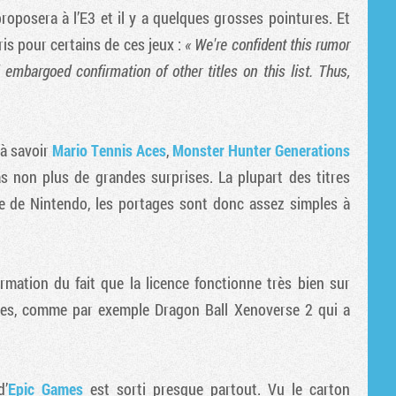
Tribune
roposera à l’E3 et il y a quelques grosses pointures. Et
ris pour certains de ces jeux :
« We're confident this rumor
embargoed confirmation of other titles on this list. Thus,
 à savoir
Mario Tennis Aces
,
Monster Hunter Generations
as non plus de grandes surprises. La plupart des titres
e de Nintendo, les portages sont donc assez simples à
irmation du fait que la licence fonctionne très bien sur
ies, comme par exemple Dragon Ball Xenoverse 2 qui a
d’
Epic Games
est sorti presque partout. Vu le carton