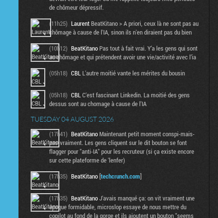
de chômeur dépressif.
(11h25)
Laurent
BeatKitano > A priori, ceux là ne sont pas au
chômage à cause de l'IA, sinon ils n'en diraient pas du bien
(10h12)
BeatKitano
Pas tout à fait vrai. Y’a les gens qui sont
au chômage et qui prétendent avoir une vie/activité avec l’ia
(05h18)
CBL
L'autre moitié vante les mérites du bousin
(05h18)
CBL
C'est fascinant Linkedin. La moitié des gens
dessus sont au chomage à cause de l'IA
TUESDAY 04 AUGUST 2026
(17h41)
BeatKitano
Maintenant petit moment conspi-mais-
pas-vraiment. Les gens cliquent sur le dit bouton se font
flagger pour "anti-IA" pour les recruteur (si ça existe encore
sur cette plateforme de 'lenfer)
(17h35)
BeatKitano
[
techcrunch.com
]
(17h35)
BeatKitano
J'avais manqué ça: on vit vraiment une
époque formidable, microslop essaye de nous mettre du
copilot au fond de la gorge et ils ajoutent un bouton "seems