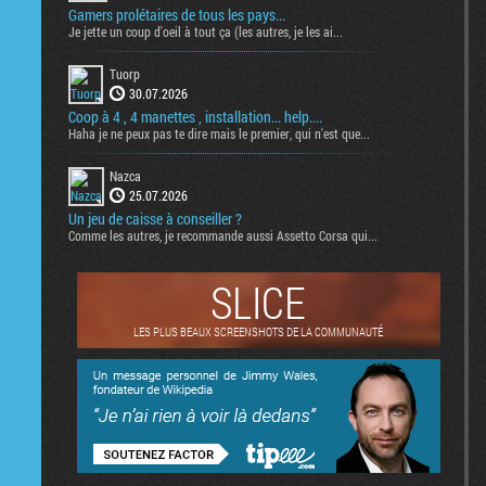
Gamers prolétaires de tous les pays...
Je jette un coup d'oeil à tout ça (les autres, je les ai...
Tuorp
30.07.2026
Coop à 4 , 4 manettes , installation... help....
Haha je ne peux pas te dire mais le premier, qui n'est que...
Nazca
25.07.2026
Un jeu de caisse à conseiller ?
Comme les autres, je recommande aussi Assetto Corsa qui...
SLICE
LES PLUS BEAUX SCREENSHOTS DE LA COMMUNAUTÉ