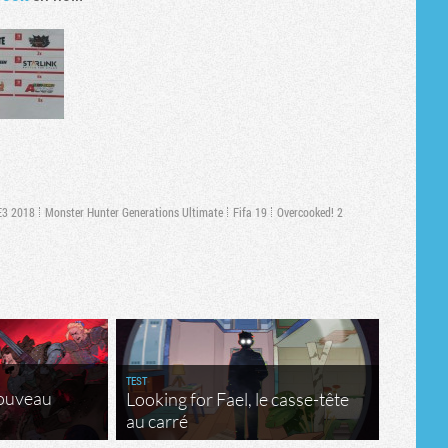
E3 2018
Monster Hunter Generations Ultimate
Fifa 19
Overcooked! 2
TEST
nouveau
Looking for Fael, le casse-tête
au carré