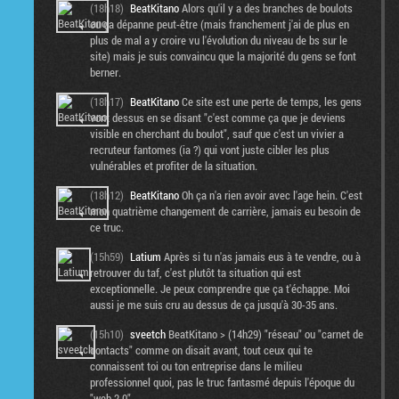
(18h18)
BeatKitano
Alors qu'il y a des branches de boulots
ou ça dépanne peut-être (mais franchement j'ai de plus en
plus de mal a y croire vu l'évolution du niveau de bs sur le
site) mais je suis convaincu que la majorité du gens se font
berner.
(18h17)
BeatKitano
Ce site est une perte de temps, les gens
vont dessus en se disant "c'est comme ça que je deviens
visible en cherchant du boulot", sauf que c'est un vivier a
recruteur fantomes (ia ?) qui vont juste cibler les plus
vulnérables et profiter de la situation.
(18h12)
BeatKitano
Oh ça n'a rien avoir avec l'age hein. C'est
mon quatrième changement de carrière, jamais eu besoin de
ce truc.
(15h59)
Latium
Après si tu n'as jamais eus à te vendre, ou à
retrouver du taf, c'est plutôt ta situation qui est
exceptionnelle. Je peux comprendre que ça t'échappe. Moi
aussi je me suis cru au dessus de ça jusqu'à 30-35 ans.
(15h10)
sveetch
BeatKitano > (14h29) "réseau" ou "carnet de
contacts" comme on disait avant, tout ceux qui te
connaissent toi ou ton entreprise dans le milieu
professionnel quoi, pas le truc fantasmé depuis l'époque du
"web 2.0"