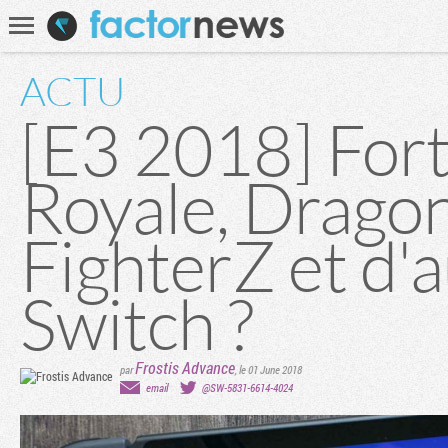
Communauté
Recherche
ACTU
[E3 2018] Fort
Royale, Dragon
FighterZ et d'a
Switch ?
Frostis Advance
par
,
le 01 June 2018
email
@SW-5831-6614-4024