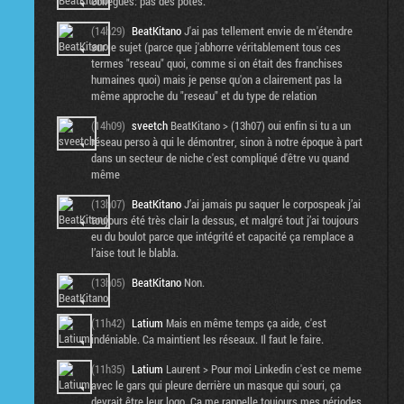
collègues: pas des potes.
(14h29)
BeatKitano
J'ai pas tellement envie de m'étendre
sur le sujet (parce que j'abhorre véritablement tous ces
termes "reseau" quoi, comme si on était des franchises
humaines quoi) mais je pense qu'on a clairement pas la
même approche du "reseau" et du type de relation
(14h09)
sveetch
BeatKitano > (13h07) oui enfin si tu a un
réseau perso à qui le démontrer, sinon à notre époque à part
dans un secteur de niche c'est compliqué d'être vu quand
même
(13h07)
BeatKitano
J’ai jamais pu saquer le corpospeak j’ai
toujours été très clair la dessus, et malgré tout j’ai toujours
eu du boulot parce que intégrité et capacité ça remplace a
l’aise tout le blabla.
(13h05)
BeatKitano
Non.
(11h42)
Latium
Mais en même temps ça aide, c'est
indéniable. Ca maintient les réseaux. Il faut le faire.
(11h35)
Latium
Laurent > Pour moi Linkedin c'est ce meme
avec le gars qui pleure derrière un masque qui souri, ça
devrait être leur logo. Ca me rappelle toujours mes périodes