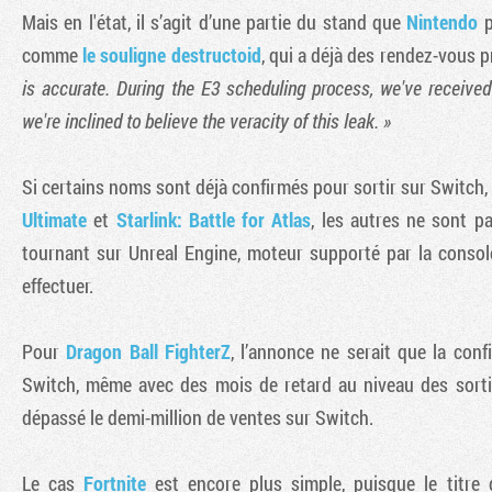
Mais en l'état, il s’agit d’une partie du stand que
Nintendo
p
comme
le souligne destructoid
, qui a déjà des rendez-vous p
is accurate. During the E3 scheduling process, we've received 
we're inclined to believe the veracity of this leak. »
Si certains noms sont déjà confirmés pour sortir sur Switch,
Ultimate
et
Starlink: Battle for Atlas
, les autres ne sont p
tournant sur Unreal Engine, moteur supporté par la consol
effectuer.
Pour
Dragon Ball FighterZ
, l’annonce ne serait que la conf
Switch, même avec des mois de retard au niveau des sort
dépassé le demi-million de ventes sur Switch.
Le cas
Fortnite
est encore plus simple, puisque le titre 