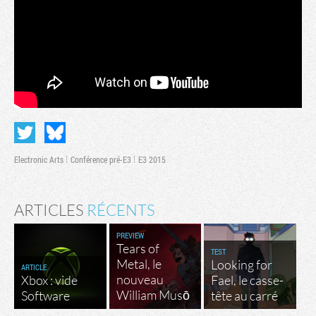
Electronic Arts
Conférence pré-E3
E3 2015
ARTICLES
RÉCENTS
PREVIEW
Tears of
TEST
Metal, le
Looking for
ARTICLE
nouveau
Xbox : vide
Fael, le casse-
William Musō
Software
tête au carré