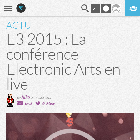
ACTU
En direct
Digest
E3 2015 : La
conférence
Electronic Arts en
live
Niko
par
,
le 15 June 2015
email
@nik0tine