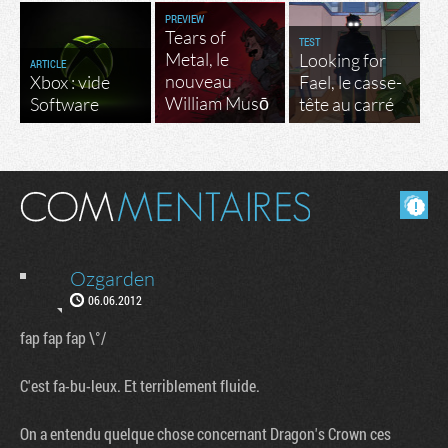
PREVIEW
Tears of
TEST
Metal, le
Looking for
ARTICLE
nouveau
Xbox : vide
Fael, le casse-
William Musō
Software
tête au carré
Masquer les commentaires lus.
Ozgarden
06.06.2012
fap fap fap \°/
C'est fa-bu-leux. Et terriblement fluide.
On a entendu quelque chose concernant Dragon's Crown ces