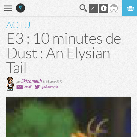
ACTU
En direct
Digest
E3 : 10 minutes de
Dust : An Elysian
Tail
Skizomeuh
par
,
le 06 June 2012
email
@Skizomeuh