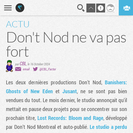
ACTU
En direct
Digest
Don't Nod ne va pas
fort
CBL
par
,
le 16 October 2024
email
@CBL_Factor
Les deux dernières productions Don't Nod,
Banishers:
Ghosts of New Eden
et
Jusant
, ne se sont pas bien
vendues du tout. Le mois dernier, le studio annonçait qu'il
mettait en pause deux projets pour se concentrer sur son
prochain titre,
Lost Records: Bloom and Rage
, développé
par Don't Nod Montreal et auto-publié.
Le studio a perdu