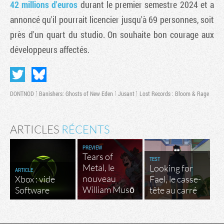
42 millions d'euros
durant le premier semestre 2024 et a
annoncé qu'il pourrait licencier jusqu'à 69 personnes, soit
près d'un quart du studio. On souhaite bon courage aux
développeurs affectés.
DONTNOD
Banishers: Ghosts of New Eden
Jusant
Lost Records : Bloom & Rage
ARTICLES
RÉCENTS
Tribune
PREVIEW
Tears of
TEST
Metal, le
Looking for
ARTICLE
nouveau
Xbox : vide
Fael, le casse-
William Musō
Software
tête au carré