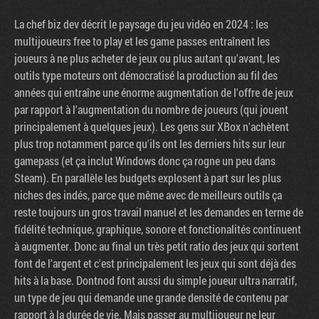
La chef biz dev décrit le paysage du jeu vidéo en 2024 : les
multijoueurs free to play et les game passes entraînent les
joueurs à ne plus acheter de jeux ou plus autant qu'avant, les
outils type moteurs ont démocratisé la production au fil des
années qui entraîne une énorme augmentation de l'offre de jeux
par rapport à l'augmentation du nombre de joueurs (qui jouent
principalement à quelques jeux). Les gens sur XBox n'achètent
plus trop notamment parce qu'ils ont les derniers hits sur leur
gamepass (et ça inclut Windows donc ça rogne un peu dans
Steam). En parallèle les budgets explosent à part sur les plus
niches des indés, parce que même avec de meilleurs outils ça
reste toujours un gros travail manuel et les demandes en terme de
fidélité technique, graphique, sonore et fonctionalités continuent
à augmenter. Donc au final un très petit ratio des jeux qui sortent
font de l'argent et c'est principalement les jeux qui sont déjà des
hits à la base. Dontnod font aussi du simple joueur ultra narratif,
un type de jeu qui demande une grande densité de contenu par
rapport à la durée de vie. Mais passer au multijoueur ne leur