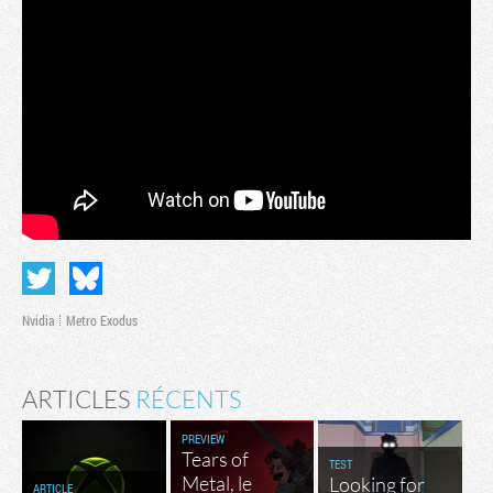
Nvidia
Metro Exodus
ARTICLES
RÉCENTS
PREVIEW
Tears of
TEST
Metal, le
Looking for
ARTICLE