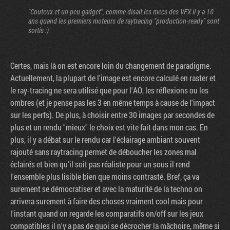
"Couteux et un peu gadget", comme disait les mecs des VFX il y a 10
ans quand les premiers moteurs de raytracing "production-ready" sont
sortis :)
Certes, mais là on est encore loin du changement de paradigme.
Actuellement, la plupart de l'image est encore calculé en raster et
le ray-tracing ne sera utilisé que pour l'AO, les réflexions ou les
ombres (et je pense pas les 3 en même temps à cause de l'impact
sur les perfs). De plus, à choisir entre 30 images par secondes de
plus et un rendu "mieux" le choix est vite fait dans mon cas. En
plus, il y a débat sur le rendu car l'éclairage ambiant souvent
rajouté sans raytracing permet de déboucher les zones mal
éclairés et bien qu'il soit pas réaliste pour un sous il rend
l'ensemble plus lisible bien que moins contrasté. Bref, ça va
surement se démocratiser et avec la maturité de la techno on
arrivera surement à faire des choses vraiment cool mais pour
l'instant quand on regarde les comparatifs on/off sur les jeux
compatibles il n'y a pas de quoi se décrocher la mâchoire, même si