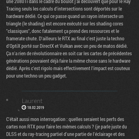
une 2080Ti dans le cadre du boulot j'ai découvert que pour le Ray
Tracing seuls les calculs d'intersections sont déportés sur le
hardware dédié. Ce qui ce passe quand un rayon intersecte un
triangle (le shading) est encore exécuté sur les shading cores
"classiques", donc fatalement ça prend des ressources et le
framerate chute. D'ailleurs le RTX au final c'est juste la techno
d'OptiX porté sur DirectX et Vulkan avec un peu de matos dédié.
Ça n'a rien de révolutionnaire en soit car les cartes de précédentes
générations pouvaient déjà faire la même chose sans le hardware
dédié. Après c'est rigolo mais effectivement l'impact est couteux
pour une techno un peu gadget.
Laurent
18.02.2019
C'était aussi mon interrogation : quelles seraient les perfs des
cartes non RTX pour faire les mêmes calculs ? (je parle juste du
DLSS et du ray-tracing partiel d'une partie de l'éclairage et des