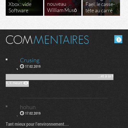
nouveau
Xbox : vide
Fael, le casse-
William Musō
Software
tête au carré
Masquer les commentaires lus.
Crusing
17.02.2019
hohun
17.02.2019
Tant mieux pour l'environnement....