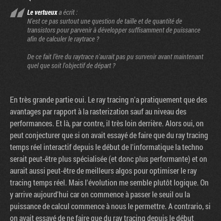
Le vertueux
a écrit :
N'est ce pas surtout une question de taille et de quantité de
transistors pour parvenir à développer suffisamment de puissance
afin de calculer le raytrace ?
De ce fait l’ère du raytrace n'aurait pas pu survenir avant maintenant
quel que soit l'objectif de départ ?
En très grande partie oui. Le ray tracing n'a pratiquement que des
avantages par rapport à la rasterization sauf au niveau des
performances. Et là, par contre, il très loin derrière. Alors oui, on
peut conjecturer que si on avait essayé de faire que du ray tracing
temps réel interactif depuis le début de l'informatique la techno
serait peut-être plus spécialisée (et donc plus performante) et on
aurait aussi peut-être de meilleurs algos pour optimiser le ray
tracing temps réel. Mais l'évolution me semble plutôt logique. On
y arrive aujourd'hui car on commence à passer le seuil ou la
puissance de calcul commence à nous le permettre. A contrario, si
on avait essayé de ne faire que du ray tracing depuis le début