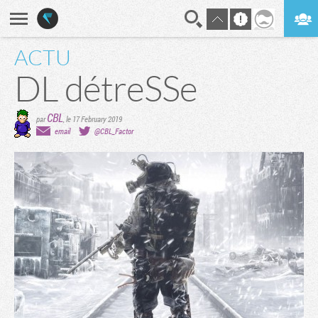
ACTU
En direct
Digest
DL détreSSe
CBL
par
,
le 17 February 2019
email
@CBL_Factor