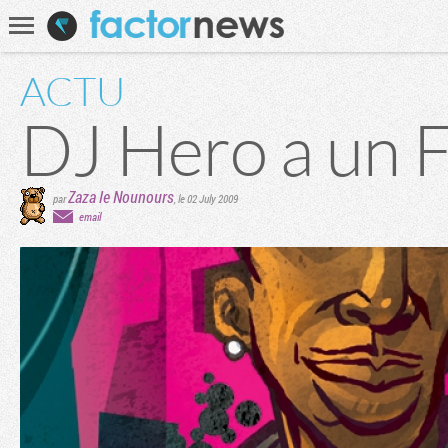
Communauté
Recherche
ACTU
DJ Hero a un F
Zaza le Nounours
par
,
le 02 July 2009
email