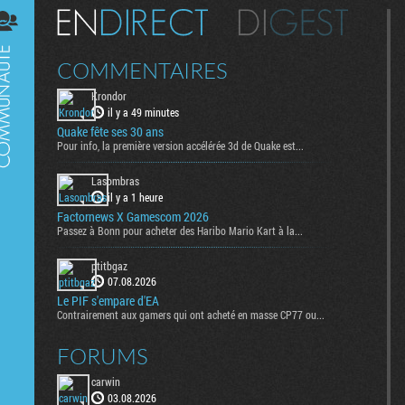
Digest
COMMENTAIRES
Krondor
il y a 49 minutes
Quake fête ses 30 ans
Pour info, la première version accélérée 3d de Quake est...
Lasombras
il y a 1 heure
Factornews X Gamescom 2026
Passez à Bonn pour acheter des Haribo Mario Kart à la...
ptitbgaz
07.08.2026
Le PIF s'empare d'EA
Contrairement aux gamers qui ont acheté en masse CP77 ou...
FORUMS
carwin
03.08.2026