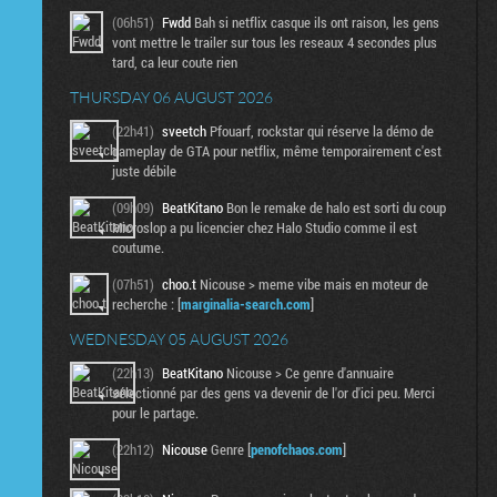
(06h51)
Fwdd
Bah si netflix casque ils ont raison, les gens
vont mettre le trailer sur tous les reseaux 4 secondes plus
tard, ca leur coute rien
THURSDAY 06 AUGUST 2026
(22h41)
sveetch
Pfouarf, rockstar qui réserve la démo de
gameplay de GTA pour netflix, même temporairement c'est
juste débile
(09h09)
BeatKitano
Bon le remake de halo est sorti du coup
Microslop a pu licencier chez Halo Studio comme il est
coutume.
(07h51)
choo.t
Nicouse > meme vibe mais en moteur de
recherche : [
marginalia-search.com
]
WEDNESDAY 05 AUGUST 2026
(22h13)
BeatKitano
Nicouse > Ce genre d'annuaire
sélectionné par des gens va devenir de l'or d'ici peu. Merci
pour le partage.
(22h12)
Nicouse
Genre [
penofchaos.com
]