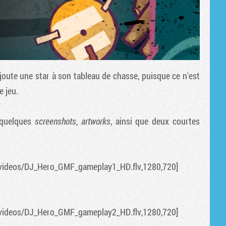
ajoute une star à son tableau de chasse, puisque ce n'est
e jeu.
 quelques
screenshots
,
artworks
, ainsi que deux courtes
videos/DJ_Hero_GMF_gameplay1_HD.flv,1280,720]
videos/DJ_Hero_GMF_gameplay2_HD.flv,1280,720]