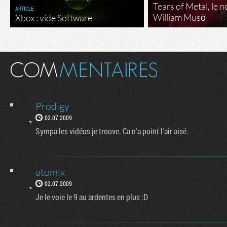
Tears of Metal, le 
ARTICLE
William Musō
Xbox : vide Software
Prodigy
02.07.2009
Sympa les vidéos je trouve. Ca n'a point l'air aisé.
atomix
02.07.2009
Je le voie le 9 au ardentes en plus :D