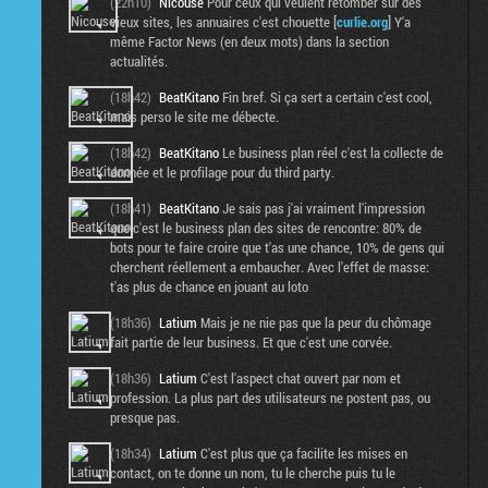
(22h10)
Nicouse
Pour ceux qui veulent retomber sur des
vieux sites, les annuaires c'est chouette [
curlie.org
] Y'a
même Factor News (en deux mots) dans la section
actualités.
(18h42)
BeatKitano
Fin bref. Si ça sert a certain c'est cool,
mais perso le site me débecte.
(18h42)
BeatKitano
Le business plan réel c'est la collecte de
donnée et le profilage pour du third party.
(18h41)
BeatKitano
Je sais pas j'ai vraiment l'impression
que c'est le business plan des sites de rencontre: 80% de
bots pour te faire croire que t'as une chance, 10% de gens qui
cherchent réellement a embaucher. Avec l'effet de masse:
t'as plus de chance en jouant au loto
(18h36)
Latium
Mais je ne nie pas que la peur du chômage
fait partie de leur business. Et que c'est une corvée.
(18h36)
Latium
C'est l'aspect chat ouvert par nom et
profession. La plus part des utilisateurs ne postent pas, ou
presque pas.
(18h34)
Latium
C'est plus que ça facilite les mises en
contact, on te donne un nom, tu le cherche puis tu le