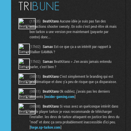
(17h35)
BeatKitano
Aucune idée je suis pas fan des
extractions shooter sweaty. En solo c'est peut-être ok mais
bon tarkov a une version pve maintenant (payante par
contre) donc...
(17h02)
Samax
Est-ce que ça a un intérêt par rapport à
Stalker GAMMA ?
(17h02)
Samax
BeatKitano > J'en avais jamais entendu
parler, c'est bien ?
(08h11)
BeatKitano
C'est simplement le branding qui est
problématique et donc y'a peu de risque que ça disparaisse.
(08h11)
BeatKitano
Ok oubliez, j'avais pas les derniers
éléments [
insider-gaming.com
]
(08h08)
BeatKitano
Si vous avez un quelconque intérêt dans
single player tarkov je vous recommande de télécharger
l'installer. les devs de tarkov attaquent en justice les devs du
"mod" et donc ça sera probablement inaccessible d'ici peu.
[
forge.sp-tarkov.com
]