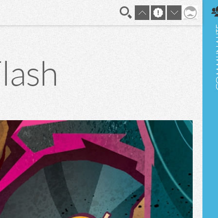
En direct
lash