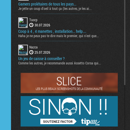
Gamers prolétaires de tous les pays...
Je jette un coup d'oeil à tout ça (les autres, je les ai...
Tuorp
30.07.2026
Coop à 4 , 4 manettes , installation... help....
Haha je ne peux pas te dire mais le premier, qui n'est que...
Nazca
25.07.2026
Un jeu de caisse à conseiller ?
Comme les autres, je recommande aussi Assetto Corsa qui...
SLICE
LES PLUS BEAUX SCREENSHOTS DE LA COMMUNAUTÉ