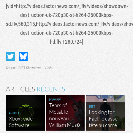
[vid=http://videos.factornews.com/_flv/videos/showdown-
destruction-uk-720p30-st-h264-25000kbps-
sd.flv,560,315,http://videos.factornews.com/_flv/videos/sh
destruction-uk-720p30-st-h264-25000kbps-
hd.flv,1280,724]
Course
DiRT Showdown
Vidéo
ARTICLES
RÉCENTS
PREVIEW
Tears of
TEST
Metal, le
Looking for
ARTICLE
nouveau
Xbox : vide
Fael, le casse-
William Musō
Software
tête au carré