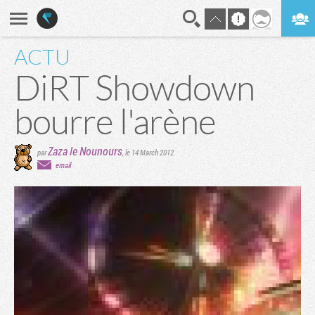
ACTU
En direct
Digest
DiRT Showdown
bourre l'arène
Zaza le Nounours
par
,
le 14 March 2012
email