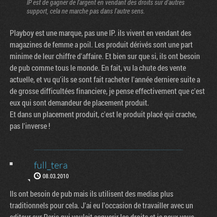
IP est de gagner de l'argent en vendant des droits sur d'autres
support, cela ne marche pas dans l'autre sens.
Playboy est une marque, pas une IP. ils vivent en vendant des
magazines de femme a poil. Les produit dérivés sont une part
minime de leur chiffre d'affaire. Et bien sur que si, ils ont besoin
de pub comme tous le monde. En fait, vu la chute des vente
actuelle, et vu qu'ils se sont fait racheter l'année derniere suite a
de grosse difficultées financiere, je pense effectivement que c'est
eux qui sont demandeur de placement produit.
Et dans un placement produit, c'est le produit placé qui crache,
pas l'inverse !
full_tera
08.03.2010
Ils ont besoin de pub mais ils utilisent des medias plus
traditionnels pour cela. J'ai eu l'occasion de travailler avec un
editeur sur Paris qui voulait acquerir les droits et je peux vous