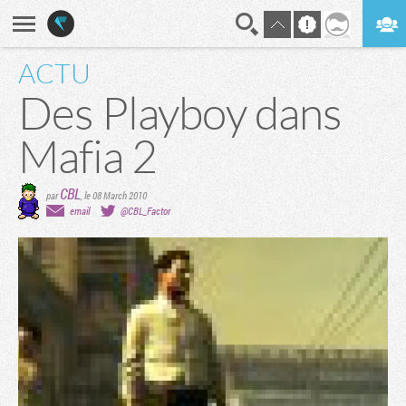
ACTU
En direct
Digest
Des Playboy dans
Mafia 2
CBL
par
,
le 08 March 2010
email
@CBL_Factor