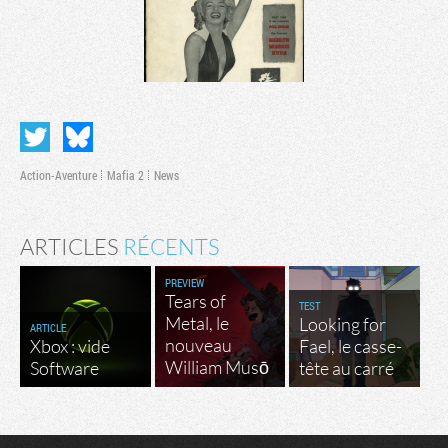
Action-Aventure
Mafia 2
News
ARTICLES
RÉCENTS
PREVIEW
Tears of
TEST
Metal, le
Looking for
ARTICLE
nouveau
Xbox : vide
Fael, le casse-
William Musō
Software
tête au carré