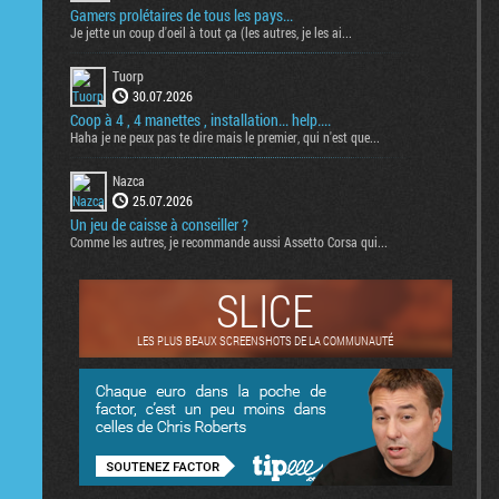
Gamers prolétaires de tous les pays...
Je jette un coup d'oeil à tout ça (les autres, je les ai...
Tuorp
30.07.2026
Coop à 4 , 4 manettes , installation... help....
Haha je ne peux pas te dire mais le premier, qui n'est que...
Nazca
25.07.2026
Un jeu de caisse à conseiller ?
Comme les autres, je recommande aussi Assetto Corsa qui...
SLICE
LES PLUS BEAUX SCREENSHOTS DE LA COMMUNAUTÉ