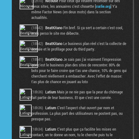
(22h10)
Nicouse
Pour ceux qui veulent retomber sur des
vieux sites, les annuaires c'est chouette [
curlie.org
] Y'a
même Factor News (en deux mots) dans la section
actualités.
(18h42)
BeatKitano
Fin bref. Si ça sert a certain c'est cool,
mais perso le site me débecte.
(18h42)
BeatKitano
Le business plan réel c'est la collecte de
donnée et le profilage pour du third party.
(18h41)
BeatKitano
Je sais pas j'ai vraiment l'impression
que c'est le business plan des sites de rencontre: 80% de
bots pour te faire croire que t'as une chance, 10% de gens qui
cherchent réellement a embaucher. Avec l'effet de masse:
t'as plus de chance en jouant au loto
(18h36)
Latium
Mais je ne nie pas que la peur du chômage
fait partie de leur business. Et que c'est une corvée.
(18h36)
Latium
C'est l'aspect chat ouvert par nom et
profession. La plus part des utilisateurs ne postent pas, ou
presque pas.
(18h34)
Latium
C'est plus que ça facilite les mises en
contact, on te donne un nom, tu le cherche puis tu le