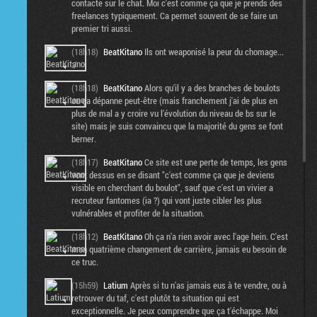
contacte sur le chat. Moi c'est comme ça que je prends des
freelances typiquement. Ca permet souvent de se faire un
premier tri aussi.
(18h18)
BeatKitano
Ils ont weaponisé la peur du chomage...
:/
(18h18)
BeatKitano
Alors qu'il y a des branches de boulots
ou ça dépanne peut-être (mais franchement j'ai de plus en
plus de mal a y croire vu l'évolution du niveau de bs sur le
site) mais je suis convaincu que la majorité du gens se font
berner.
(18h17)
BeatKitano
Ce site est une perte de temps, les gens
vont dessus en se disant "c'est comme ça que je deviens
visible en cherchant du boulot", sauf que c'est un vivier a
recruteur fantomes (ia ?) qui vont juste cibler les plus
vulnérables et profiter de la situation.
(18h12)
BeatKitano
Oh ça n'a rien avoir avec l'age hein. C'est
mon quatrième changement de carrière, jamais eu besoin de
ce truc.
(15h59)
Latium
Après si tu n'as jamais eus à te vendre, ou à
retrouver du taf, c'est plutôt ta situation qui est
exceptionnelle. Je peux comprendre que ça t'échappe. Moi