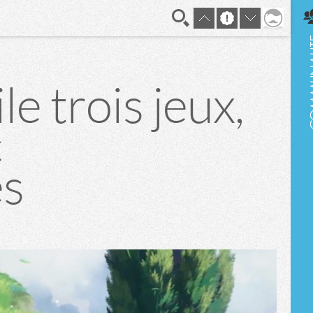
En direct
e trois jeux,
c
s