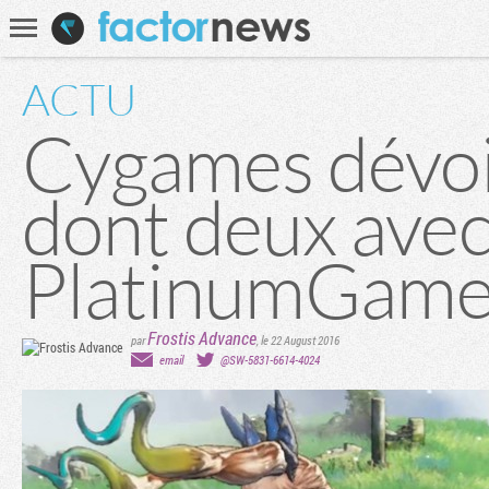
Communauté
Recherche
ACTU
Cygames dévoil
dont deux ave
PlatinumGame
Frostis Advance
par
,
le 22 August 2016
email
@SW-5831-6614-4024