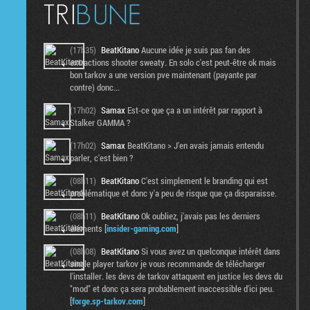
(17h35)
BeatKitano
Aucune idée je suis pas fan des
extractions shooter sweaty. En solo c'est peut-être ok mais
bon tarkov a une version pve maintenant (payante par
contre) donc...
(17h02)
Samax
Est-ce que ça a un intérêt par rapport à
Stalker GAMMA ?
(17h02)
Samax
BeatKitano > J'en avais jamais entendu
parler, c'est bien ?
(08h11)
BeatKitano
C'est simplement le branding qui est
problématique et donc y'a peu de risque que ça disparaisse.
(08h11)
BeatKitano
Ok oubliez, j'avais pas les derniers
éléments [
insider-gaming.com
]
(08h08)
BeatKitano
Si vous avez un quelconque intérêt dans
single player tarkov je vous recommande de télécharger
l'installer. les devs de tarkov attaquent en justice les devs du
"mod" et donc ça sera probablement inaccessible d'ici peu.
[
forge.sp-tarkov.com
]