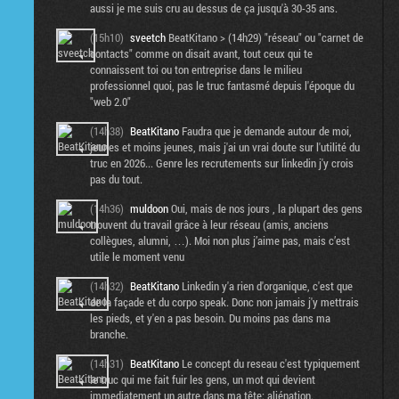
aussi je me suis cru au dessus de ça jusqu'à 30-35 ans.
(15h10)
sveetch
BeatKitano > (14h29) "réseau" ou "carnet de
contacts" comme on disait avant, tout ceux qui te
connaissent toi ou ton entreprise dans le milieu
professionnel quoi, pas le truc fantasmé depuis l'époque du
"web 2.0"
(14h38)
BeatKitano
Faudra que je demande autour de moi,
jeunes et moins jeunes, mais j'ai un vrai doute sur l'utilité du
truc en 2026... Genre les recrutements sur linkedin j'y crois
pas du tout.
(14h36)
muldoon
Oui, mais de nos jours , la plupart des gens
trouvent du travail grâce à leur réseau (amis, anciens
collègues, alumni, …). Moi non plus j’aime pas, mais c’est
utile le moment venu
(14h32)
BeatKitano
Linkedin y'a rien d'organique, c'est que
de la façade et du corpo speak. Donc non jamais j'y mettrais
les pieds, et y'en a pas besoin. Du moins pas dans ma
branche.
(14h31)
BeatKitano
Le concept du reseau c'est typiquement
le truc qui me fait fuir les gens, un mot qui devient
immediatement un autre dans ma tête: aliénation.