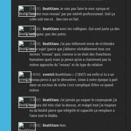
(14h31)
BeatKitano
Je vais pas faire le mec sympa et
"monter mon reseau" par pur intérêt professionnel. Soit ça
colle soit non et.. .ben rien en fait.
(14h30)
BeatKitano
avec les collègues. Qui sont juste ça des
collègues: pas des potes.
(14h29)
BeatKitano
J'ai pas tellement envie de m'étendre
sur le sujet (parce que j'abhorre véritablement tous ces
termes "reseau" quoi, comme si on était des franchises
humaines quoi) mais je pense qu'on a clairement pas la
même approche du "reseau" et du type de relation
(14h09)
sveetch
BeatKitano > (13h07) oui enfin si tu a un
réseau perso à qui le démontrer, sinon à notre époque à part
dans un secteur de niche c'est compliqué d'être vu quand
même
(13h07)
BeatKitano
J’ai jamais pu saquer le corpospeak j’ai
toujours été très clair la dessus, et malgré tout j’ai toujours
eu du boulot parce que intégrité et capacité ça remplace a
l’aise tout le blabla.
(13h05)
BeatKitano
Non.