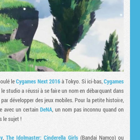
roulé le
Cygames Next 2016
à Tokyo. Si ici-bas,
Cygames
ù le studio a réussi à se faire un nom en débarquant dans
par développer des jeux mobiles. Pour la petite histoire,
ce avec un certain
DeNA
, un nom pas inconnu quand on
 le sujet !
sy
,
The Idolmaster: Cinderella Girls
(Bandai Namco) ou