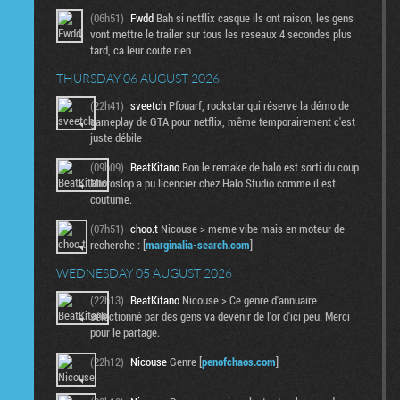
(06h51)
Fwdd
Bah si netflix casque ils ont raison, les gens
vont mettre le trailer sur tous les reseaux 4 secondes plus
tard, ca leur coute rien
THURSDAY 06 AUGUST 2026
(22h41)
sveetch
Pfouarf, rockstar qui réserve la démo de
gameplay de GTA pour netflix, même temporairement c'est
juste débile
(09h09)
BeatKitano
Bon le remake de halo est sorti du coup
Microslop a pu licencier chez Halo Studio comme il est
coutume.
(07h51)
choo.t
Nicouse > meme vibe mais en moteur de
recherche : [
marginalia-search.com
]
WEDNESDAY 05 AUGUST 2026
(22h13)
BeatKitano
Nicouse > Ce genre d'annuaire
sélectionné par des gens va devenir de l'or d'ici peu. Merci
pour le partage.
(22h12)
Nicouse
Genre [
penofchaos.com
]