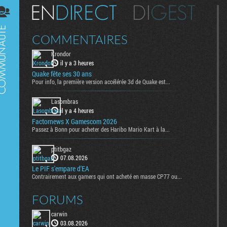
Digest
COMMENTAIRES
Krondor
il y a 3 heures
Quake fête ses 30 ans
Pour info, la première version accélérée 3d de Quake est...
Lasombras
il y a 4 heures
Factornews X Gamescom 2026
Passez à Bonn pour acheter des Haribo Mario Kart à la...
ptitbgaz
07.08.2026
Le PIF s'empare d'EA
Contrairement aux gamers qui ont acheté en masse CP77 ou...
FORUMS
carwin
03.08.2026