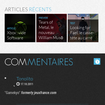
ARTICLES
RÉCENTS
PREVIEW
Tears of
TEST
Metal, le
Looking for
ARTICLE
nouveau
Xbox : vide
Fael, le casse-
William Musō
Software
tête au carré
Masquer les commentaires lus.
Tonolito
17.10.2011
"Gamekyo"
formerly jeuxfrance.com