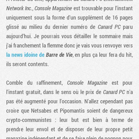
Network Inc.
,
Console Magazine
est trouvable pour l'instant
uniquement sous la forme d'un supplément de 16 pages
glissé au milieu du dernier numéro de
Canard PC
paru
aujourd'hui. Je pourrais vous détailler le sommaire mais
j'ai franchement la flemme donc je vais vous renvoyer vers
la news idoine de
Barre de Vie
, en plus ça leur fera du hit,
ils seront contents.
Comble du raffinement,
Console Magazine
est pour
l'instant gratuit, dans le sens où le prix de
Canard PC
n'a
pas été augmenté pour l'occasion. N'allez cependant pas
croire que Netsabes et Pipomantis soient de dangereux
crypto-communistes : leur but est bien à terme de
prendre leur envol et de disposer de leur propre petit
magazine indépendant et de se faire plein de pognon pour