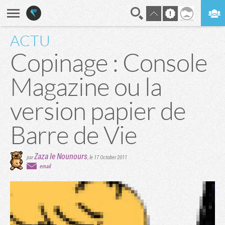
ACTU
En direct
Digest
Copinage : Console
Magazine ou la
version papier de
Barre de Vie
Zaza le Nounours
par
,
le 17 October 2011
email