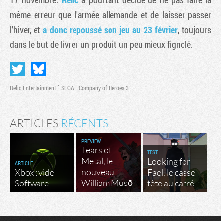
17 novembre.
Relic
a pourtant décidé de ne pas faire la
même erreur que l'armée allemande et de laisser passer
l'hiver, et
a donc repoussé son jeu au 23 février
, toujours
dans le but de livrer un produit un peu mieux fignolé.
Relic Entertainment
SEGA
Company of Heroes 3
ARTICLES
RÉCENTS
Tribune
PREVIEW
Tears of
TEST
Metal, le
Looking for
ARTICLE
nouveau
Xbox : vide
Fael, le casse-
William Musō
Software
tête au carré