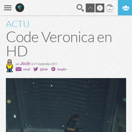
ACTU
En direct
Digest
Code Veronica en
HD
Joule
par
,
le 27 September 2011
email
@j0ule
Google+