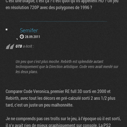
C'est une blague, c'est ça ? c'est quoi qu'ils appellent HD ? Un jeu
en résolution 720P avec des polygones de 1996 ?
Semifer
28.09.2011
GTB
a écrit :
Un peu que c'est plus moche. Rebirth est splendide autant
techniquement que la Direction artistique. Code vero avait merdé sur
les deux plans.
Comparer Code Veronica, premier RE full 3D sorti en 2000 et
Rebirth, avec tout les décors en pré-calculé sorti 2 ans 1/2 plus
tard, c'est un juste un peu malhonnête.
Je ne comprends pas ces trolls sur le jeu, à l'époque où il est sorti,
il n'y avait rien de mieux graphiquement sur console. La PS2