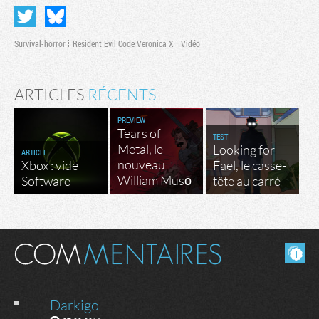
Survival-horror
Resident Evil Code Veronica X
Vidéo
ARTICLES
RÉCENTS
PREVIEW
Tears of
TEST
Metal, le
Looking for
ARTICLE
nouveau
Xbox : vide
Fael, le casse-
William Musō
Software
tête au carré
Masquer les commentaires lus.
Darkigo