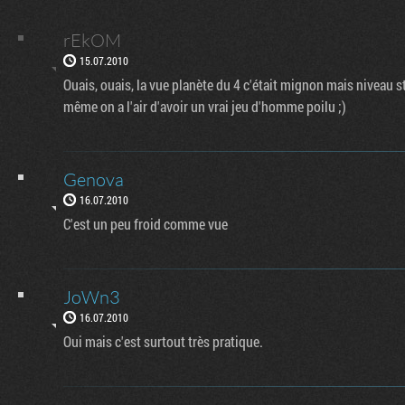
rEkOM
15.07.2010
Ouais, ouais, la vue planète du 4 c'était mignon mais niveau 
même on a l'air d'avoir un vrai jeu d'homme poilu ;)
Genova
16.07.2010
C'est un peu froid comme vue
JoWn3
16.07.2010
Oui mais c'est surtout très pratique.