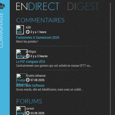
Digest
COMMENTAIRES
KdK
il y a 1 heure
Factornews X Gamescom 2026
Merci les pandas !
ptitbgaz
il y a 3 heures
Le PIF s'empare d'EA
Contrairement aux gamers qui ont acheté en masse CP77 ou...
Frostis Advance
07.08.2026
Xbox : vide Software
Gross merdo, elle est bénéficiaire, mais avec un crédit...
FORUMS
carwin
03.08.2026