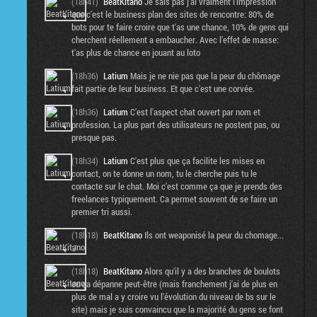
(18h41)
BeatKitano
Je sais pas j'ai vraiment l'impression
que c'est le business plan des sites de rencontre: 80% de
bots pour te faire croire que t'as une chance, 10% de gens qui
cherchent réellement a embaucher. Avec l'effet de masse:
t'as plus de chance en jouant au loto
(18h36)
Latium
Mais je ne nie pas que la peur du chômage
fait partie de leur business. Et que c'est une corvée.
(18h36)
Latium
C'est l'aspect chat ouvert par nom et
profession. La plus part des utilisateurs ne postent pas, ou
presque pas.
(18h34)
Latium
C'est plus que ça facilite les mises en
contact, on te donne un nom, tu le cherche puis tu le
contacte sur le chat. Moi c'est comme ça que je prends des
freelances typiquement. Ca permet souvent de se faire un
premier tri aussi.
(18h18)
BeatKitano
Ils ont weaponisé la peur du chomage...
:/
(18h18)
BeatKitano
Alors qu'il y a des branches de boulots
ou ça dépanne peut-être (mais franchement j'ai de plus en
plus de mal a y croire vu l'évolution du niveau de bs sur le
site) mais je suis convaincu que la majorité du gens se font