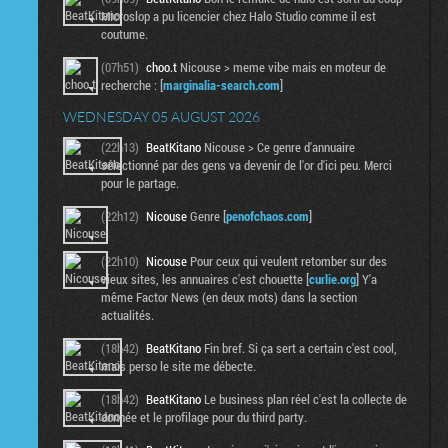
Microslop a pu licencier chez Halo Studio comme il est
coutume.
(07h51)
choo.t
Nicouse > meme vibe mais en moteur de
recherche : [
marginalia-search.com
]
WEDNESDAY 05 AUGUST 2026
(22h13)
BeatKitano
Nicouse > Ce genre d'annuaire
sélectionné par des gens va devenir de l'or d'ici peu. Merci
pour le partage.
(22h12)
Nicouse
Genre [
penofchaos.com
]
(22h10)
Nicouse
Pour ceux qui veulent retomber sur des
vieux sites, les annuaires c'est chouette [
curlie.org
] Y'a
même Factor News (en deux mots) dans la section
actualités.
(18h42)
BeatKitano
Fin bref. Si ça sert a certain c'est cool,
mais perso le site me débecte.
(18h42)
BeatKitano
Le business plan réel c'est la collecte de
donnée et le profilage pour du third party.