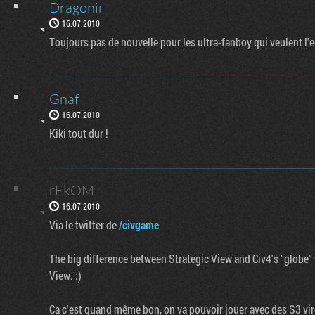
Dragonir
16.07.2010
Toujours pas de nouvelle pour les ultra-fanboy qui veulent l'e
Gnaf
16.07.2010
Kiki tout dur !
rEkOM
16.07.2010
Via le twitter de
/civgame
The big difference between Strategic View and Civ4's "globe" v
View. :)
Ca c'est quand même bon, on va pouvoir jouer avec des S3 vir