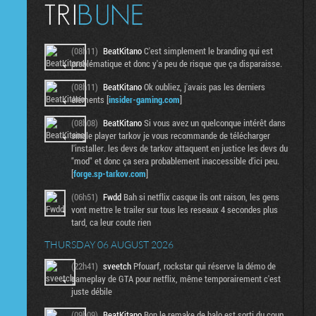
(08h11)
BeatKitano
C'est simplement le branding qui est
problématique et donc y'a peu de risque que ça disparaisse.
(08h11)
BeatKitano
Ok oubliez, j'avais pas les derniers
éléments [
insider-gaming.com
]
(08h08)
BeatKitano
Si vous avez un quelconque intérêt dans
single player tarkov je vous recommande de télécharger
l'installer. les devs de tarkov attaquent en justice les devs du
"mod" et donc ça sera probablement inaccessible d'ici peu.
[
forge.sp-tarkov.com
]
(06h51)
Fwdd
Bah si netflix casque ils ont raison, les gens
vont mettre le trailer sur tous les reseaux 4 secondes plus
tard, ca leur coute rien
THURSDAY 06 AUGUST 2026
(22h41)
sveetch
Pfouarf, rockstar qui réserve la démo de
gameplay de GTA pour netflix, même temporairement c'est
juste débile
(09h09)
BeatKitano
Bon le remake de halo est sorti du coup