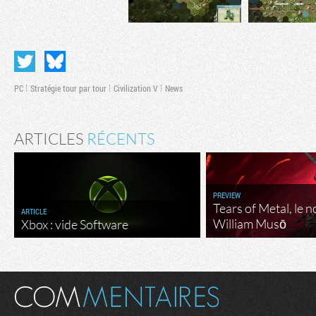
PC
Stratégie tour par tour
Civilization V
News
ARTICLES
RÉCENTS
PREVIEW
Tears of Metal, le 
ARTICLE
William Musō
Xbox : vide Software