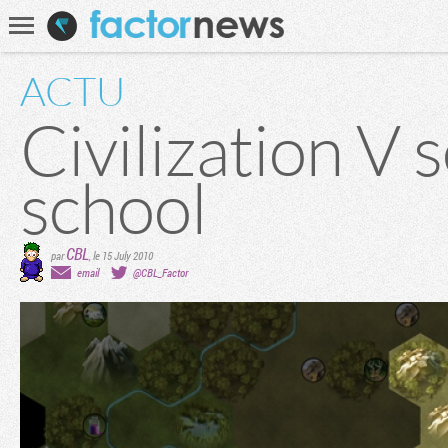
Communauté
Recherche
ACTU
Civilization V s
school
CBL
par
,
le 15 July 2010
email
@CBL_Factor