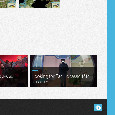
Tribune
TEST
nouveau
Looking for Fael, le casse-tête
au carré
Masquer les commentaires lus.