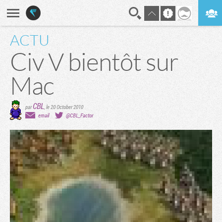
ACTU
En direct
Digest
Civ V bientôt sur
Mac
CBL
par
,
le 20 October 2010
email
@CBL_Factor