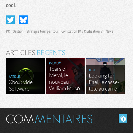
cool.
PC
Gestion
Stratégie tour par tour
Civilization IV
Civilization V
News
ARTICLES
RÉCENTS
PREVIEW
Tears of
TEST
Metal, le
Looking for
ARTICLE
nouveau
Xbox : vide
Fael, le casse-
William Musō
Software
tête au carré
Masquer les commentaires lus.