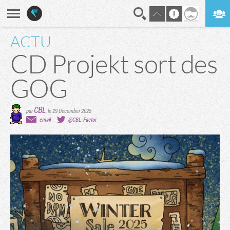
ACTU
En direct
Digest
CD Projekt sort des
GOG
CBL
par
,
le 29 December 2025
email
@CBL_Factor