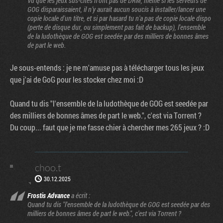
Vu que les jeux sus-cités n'ont pas de DRM, même si les serveurs de
GOG disparaissaient, il n’y aurait aucun soucis à installer/lancer une
copie locale d'un titre, et si par hasard tu n'a pas de copie locale dispo
(perte de disque dur, ou simplement pas fait de backup), l'ensemble
de la ludothèque de GOG est seedée par des milliers de bonnes âmes
de part le web.
Je sous-entends : je ne m'amuse pas à télécharger tous les jeux
que j'ai de GoG pour les stocker chez moi :D
Quand tu dis "l'ensemble de la ludothèque de GOG est seedée par
des milliers de bonnes âmes de part le web.", c'est via Torrent ?
Du coup... faut que je me fasse chier à chercher mes 265 jeux ? :D
choo.t
30.12.2025
Frostis Advance
a écrit :
Quand tu dis "l'ensemble de la ludothèque de GOG est seedée par des
milliers de bonnes âmes de part le web.", c'est via Torrent ?