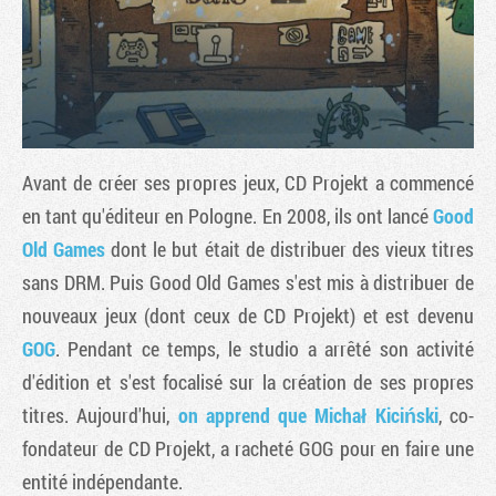
Avant de créer ses propres jeux, CD Projekt a commencé
en tant qu'éditeur en Pologne. En 2008, ils ont lancé
Good
Old Games
dont le but était de distribuer des vieux titres
sans DRM. Puis Good Old Games s'est mis à distribuer de
Tribune
nouveaux jeux (dont ceux de CD Projekt) et est devenu
GOG
. Pendant ce temps, le studio a arrêté son activité
d'édition et s'est focalisé sur la création de ses propres
titres. Aujourd'hui,
on apprend que Michał Kiciński
, co-
fondateur de CD Projekt, a racheté GOG pour en faire une
entité indépendante.