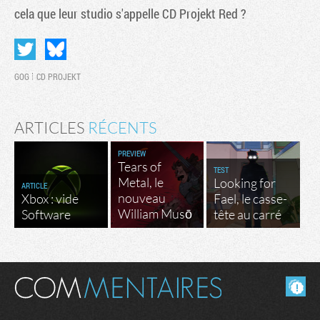
cela que leur studio s'appelle CD Projekt Red ?
GOG
CD PROJEKT
ARTICLES
RÉCENTS
PREVIEW
Tears of
TEST
Metal, le
Looking for
ARTICLE
nouveau
Xbox : vide
Fael, le casse-
William Musō
Software
tête au carré
Masquer les commentaires lus.