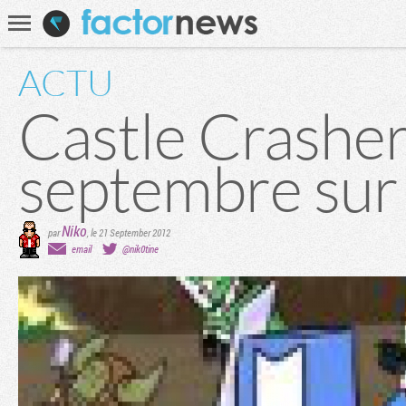
Communauté
Recherche
ACTU
Castle Crasher
septembre sur
Niko
par
,
le 21 September 2012
email
@nik0tine