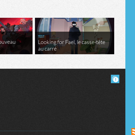
Tribune
TEST
nouveau
Looking for Fael, le casse-tête
au carré
Masquer les commentaires lus.