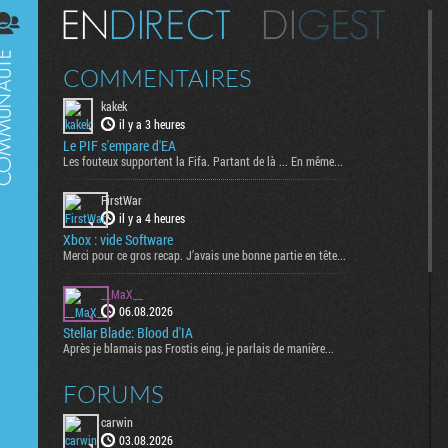
Digest
COMMENTAIRES
kakek
il y a 3 heures
Le PIF s'empare d'EA
Les fouteux supportent la Fifa. Partant de là ... En même...
FirstWar
il y a 4 heures
Xbox : vide Software
Merci pour ce gros recap. J’avais une bonne partie en tête...
__MaX__
06.08.2026
Stellar Blade: Blood d'IA
Après je blamais pas Frostis eing, je parlais de manière...
FORUMS
carwin
03.08.2026