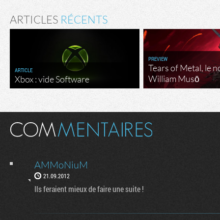
ARTICLES
RÉCENTS
PREVIEW
Tears of Metal, le 
ARTICLE
William Musō
Xbox : vide Software
AMMoNiuM
21.09.2012
Ils feraient mieux de faire une suite !
Flux RSS