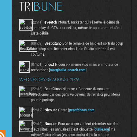
(22h41)
sveetch
Pfouarf, rockstar qui réserve la démo de
gameplay de GTA pour netflix, même temporairement c'est
juste débile
(09h09)
BeatKitano
Bon le remake de halo est sorti du coup
Microslop a pu licencier chez Halo Studio comme il est
coutume.
(07h51)
choo.t
Nicouse > meme vibe mais en moteur de
recherche : [
marginalia-search.com
]
WEDNESDAY 05 AUGUST 2026
(22h13)
BeatKitano
Nicouse > Ce genre d'annuaire
sélectionné par des gens va devenir de l'or d'ici peu. Merci
pour le partage.
(22h12)
Nicouse
Genre [
penofchaos.com
]
(22h10)
Nicouse
Pour ceux qui veulent retomber sur des
vieux sites, les annuaires c'est chouette [
curlie.org
] Y'a
même Factor News (en deux mots) dans la section