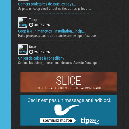
Gamers prolétaires de tous les pays...
Je jette un coup d'oeil à tout ça (les autres, je les ai...
Tuorp
30.07.2026
Coop à 4 , 4 manettes , installation... help....
Haha je ne peux pas te dire mais le premier, qui n'est que...
Nazca
25.07.2026
Un jeu de caisse à conseiller ?
Comme les autres, je recommande aussi Assetto Corsa qui...
SLICE
LES PLUS BEAUX SCREENSHOTS DE LA COMMUNAUTÉ