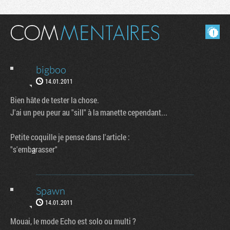
Masquer les commentaires lus.
bigboo
14.01.2011
Bien hâte de tester la chose.
J'ai un peu peur au "sill" à la manette cependant...
Petite coquille je pense dans l'article :
"s'emb
a
rasser"
Spawn
14.01.2011
Mouai, le mode Echo est solo ou multi ?