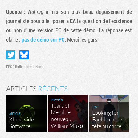
Update :
NoFrag
a mis son plus beau déguisement de
journaliste pour aller poser à
EA
la question de l'existence
ou non d'une version PC de cette démo. La réponse est
claire :
pas de démo sur PC
. Merci les gars.
FPS
Bulletstorm
News
ARTICLES
RÉCENTS
PREVIEW
Tears of
TEST
Metal, le
Looking for
ARTICLE
nouveau
Xbox : vide
Fael, le casse-
William Musō
Software
tête au carré