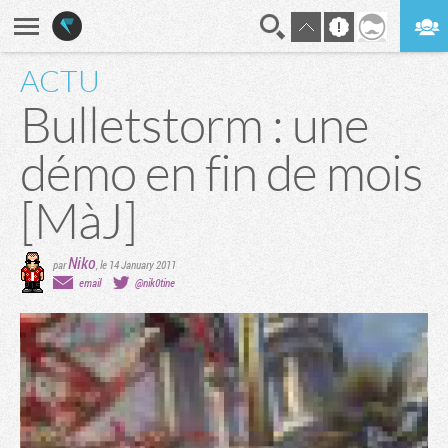
ACTU
En direct
Digest
Bulletstorm : une
démo en fin de mois
[MàJ]
Niko
par
,
le 14 January 2011
email
@nik0tine