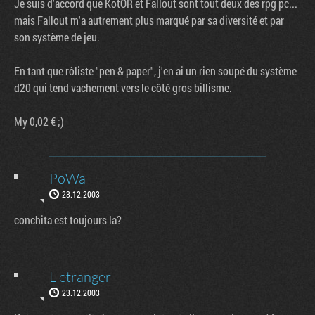
Je suis d'accord que KotOR et Fallout sont tout deux des rpg pc...
mais Fallout m'a autrement plus marqué par sa diversité et par
son système de jeu.
En tant que rôliste "pen & paper", j'en ai un rien soupé du système
d20 qui tend vachement vers le côté gros billisme.
My 0,02 € ;)
PoWa
23.12.2003
conchita est toujours la?
L etranger
23.12.2003