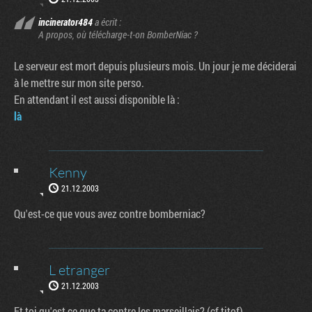
incinerator484
a écrit :
A propos, où télécharge-t-on BomberNiac ?
Le serveur est mort depuis plusieurs mois. Un jour je me déciderai
à le mettre sur mon site perso.
En attendant il est aussi disponible là :
là
Kenny
21.12.2003
Qu'est-ce que vous avez contre bomberniac?
L etranger
21.12.2003
Et toi qu'est ce que ta contre les marseillais? (cf titof)