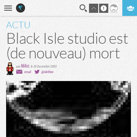
ACTU
En direct
Digest
Black Isle studio est
(de nouveau) mort
Niko
par
,
le 20 December 2003
email
@nik0tine