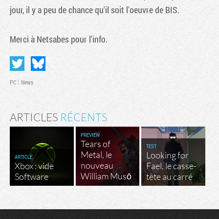
jour, il y a peu de chance qu'il soit l'oeuvre de BIS.
Merci à Netsabes pour l'info.
PC
News
ARTICLES
RÉCENTS
PREVIEW
Tears of
TEST
Metal, le
Looking for
ARTICLE
nouveau
Xbox : vide
Fael, le casse-
William Musō
Software
tête au carré