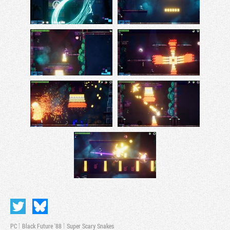
PC
Black Future '88
Super Scary Snakes