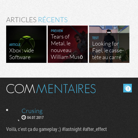
ARTICLES
RÉCENTS
PREVIEW
Tears of
TEST
Metal, le
Looking for
ARTICLE
nouveau
Xbox : vide
Fael, le casse-
William Musō
Software
tête au carré
Masquer les commentaires lus.
Crusing
04.07.2017
Voilà, c'est ça du gameplay ;) #lastnight #after_effect