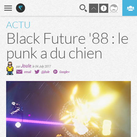
ACTU
En direct
Digest
Black Future '88 : le
punk a du chien
Joule
par
,
le 04 July 2017
email
@j0ule
Google+