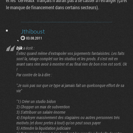
et les "cerveaux" français n'aurait pas à se casser à l'étranger (ça et
le manque de financement dans certains secteurs).
Jthiboust
03.08.2011
Djik
a écrit :
Évitez quand même d'extrapoler vos jugements fantaisistes. Les faits
sont la, ratage complet sur les studios et les prods. Il s'est mit en
avant sans rien avoir à montrer et au final rien de bon n'en est sorti. Ok
!
Par contre de la à dire :
"Je suis pas sur que ce type ai jamais fait un quelconque effort de sa
vie"
"1) Créer un studio bidon
2) Chopper un max de subvention
3) S'attribuer un salaire énorme
4) Employer massivement des stagiaires ou autres personnes trés
motivés (et donc pretes à tout) qu'on peut sous payer
Factornews
5) Attendre la liquidation judiciaire