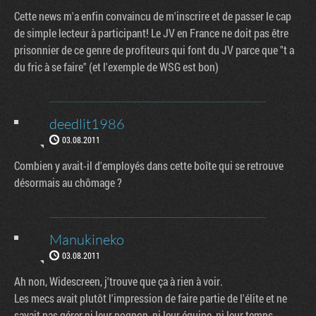
Cette news m'a enfin convaincu de m'inscrire et de passer le cap
de simple lecteur à participant! Le JV en France ne doit pas être
prisonnier de ce genre de profiteurs qui font du JV parce que "t a
du fric à se faire" (et l'exemple de WSG est bon)
deedlit1986
03.08.2011
Combien y avait-il d'employés dans cette boîte qui se retrouve
désormais au chômage ?
Manukineko
03.08.2011
Ah non, Widescreen, j'trouve que ça à rien à voir.
Les mecs avait plutôt l'impression de faire partie de l'élite et ne
savait pas gérer ni leur pognon, ni leur équipe, ni leur temps.