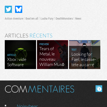
Action-Aventure
Beat'em all
Lucha Fury
DeathMonsters
News
ARTICLES
RÉCENTS
PREVIEW
Tears of
TEST
Metal, le
Looking for
ARTICLE
nouveau
Xbox : vide
Fael, le casse-
William Musō
Software
tête au carré
Masquer les commentaires lus.
Noisybear