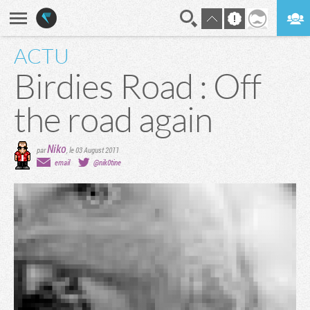
ACTU
En direct
Digest
Birdies Road : Off
the road again
Niko
par
,
le 03 August 2011
email
@nik0tine